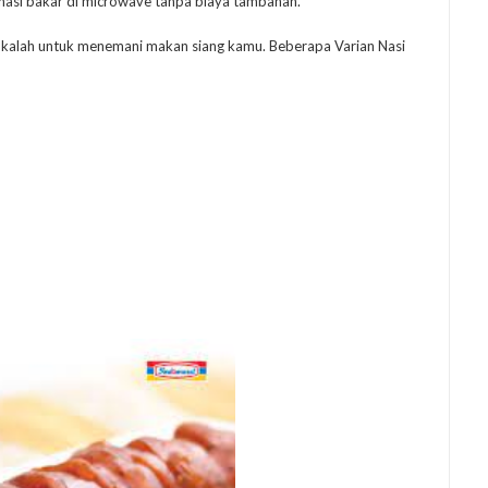
nasi bakar di microwave tanpa biaya tambahan.
 kalah untuk menemani makan siang kamu. Beberapa Varian Nasi