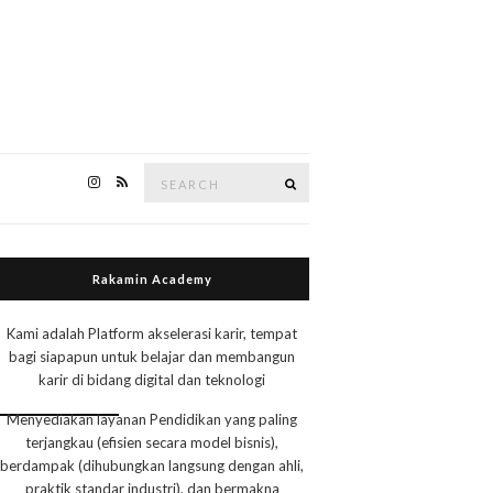
Search
Search
for:
Rakamin Academy
Kami adalah Platform akselerasi karir, tempat
bagi siapapun untuk belajar dan membangun
karir di bidang digital dan teknologi
Menyediakan layanan Pendidikan yang paling
terjangkau (efisien secara model bisnis),
berdampak (dihubungkan langsung dengan ahli,
praktik standar industri), dan bermakna