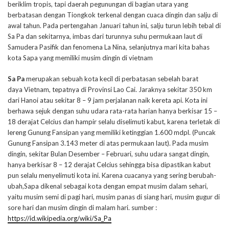
beriklim tropis, tapi daerah pegunungan di bagian utara yang
berbatasan dengan Tiongkok terkenal dengan cuaca dingin dan salju di
awal tahun. Pada pertengahan Januari tahun ini, salju turun lebih tebal di
Sa Pa dan sekitarnya, imbas dari turunnya suhu permukaan laut di
Samudera Pasifik dan fenomena La Nina, selanjutnya mari kita bahas
kota Sapa yang memiliki musim dingin di vietnam
Sa Pa
merupakan sebuah kota kecil di perbatasan sebelah barat
daya Vietnam, tepatnya di Provinsi Lao Cai. Jaraknya sekitar 350 km
dari Hanoi atau sekitar 8 – 9 jam perjalanan naik kereta api. Kota ini
berhawa sejuk dengan suhu udara rata-rata harian hanya berkisar 15 –
18 derajat Celcius dan hampir selalu diselimuti kabut, karena terletak di
lereng Gunung Fansipan yang memiliki ketinggian 1.600 mdpl. (Puncak
Gunung Fansipan 3.143 meter di atas permukaan laut). Pada musim
dingin, sekitar Bulan Desember – Februari, suhu udara sangat dingin,
hanya berkisar 8 – 12 derajat Celcius sehingga bisa dipastikan kabut
pun selalu menyelimuti kota ini. Karena cuacanya yang sering berubah-
ubah,Sapa dikenal sebagai kota dengan empat musim dalam sehari,
yaitu musim semi di pagi hari, musim panas di siang hari, musim gugur di
sore hari dan musim dingin di malam hari. sumber :
https://id.wikipedia.org/wiki/Sa_Pa