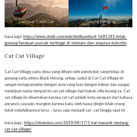
Fansipan Cable Car
Gunung Fansipan
baca juga:
https://www.detik.com/edu/detikpedia/d-5681181/letak-
gunung-fansipan-puncak-tertinggi-di-vietnam-dan-atapnya-indochin
Cat Cat Village
Cat Cat Village yaitu desa yang dihuni oleh penduduk yang hidup di
gunung yaitu etnins Black Hmong, setiap sudut di Cat Cat Village ini
sangat instagramable dengan area yang luas dengan kebun dan sungai,
meskipun nama tempat ini cat cat village tapi bukan villa kucing ya. Cat
cat village ini dinamakan karena cat cat adalah kata serapan dari bahasa
perancis
cascade
, mungkin karena kaku oleh hawa dingin lidah orang
lokal melafalkannya lurus – lurus saja menjadi cat -cat hingga saat ini
baca juga :
https://obendon.com/2019/09/17/5-hal-menarik-tentang-
cat-cat-village/