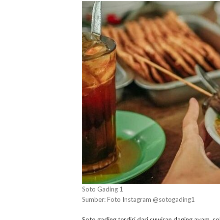
Soto Gading 1
Sumber: Foto Instagram @sotogading1
Soto gading terdiri dari suwiran daging ayam, s