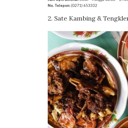
No. Telepon:
(0271) 653332
2. Sate Kambing & Tengkle