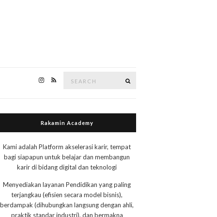
Search
Search
for:
Rakamin Academy
Kami adalah Platform akselerasi karir, tempat
bagi siapapun untuk belajar dan membangun
karir di bidang digital dan teknologi
Menyediakan layanan Pendidikan yang paling
terjangkau (efisien secara model bisnis),
berdampak (dihubungkan langsung dengan ahli,
praktik standar industri), dan bermakna