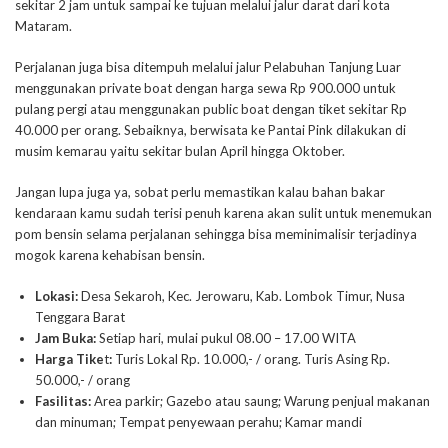
sekitar 2 jam untuk sampai ke tujuan melalui jalur darat dari kota
Mataram.
Perjalanan juga bisa ditempuh melalui jalur Pelabuhan Tanjung Luar
menggunakan private boat dengan harga sewa Rp 900.000 untuk
pulang pergi atau menggunakan public boat dengan tiket sekitar Rp
40.000 per orang. Sebaiknya, berwisata ke Pantai Pink dilakukan di
musim kemarau yaitu sekitar bulan April hingga Oktober.
Jangan lupa juga ya, sobat perlu memastikan kalau bahan bakar
kendaraan kamu sudah terisi penuh karena akan sulit untuk menemukan
pom bensin selama perjalanan sehingga bisa meminimalisir terjadinya
mogok karena kehabisan bensin.
Lokasi:
Desa Sekaroh, Kec. Jerowaru, Kab. Lombok Timur, Nusa
Tenggara Barat
Jam Buka:
Setiap hari, mulai pukul 08.00 – 17.00 WITA
Harga Tike
t
:
Turis Lokal Rp. 10.000,- / orang. Turis Asing Rp.
50.000,- / orang
Fasilitas:
Area parkir; Gazebo atau saung; Warung penjual makanan
dan minuman; Tempat penyewaan perahu; Kamar mandi