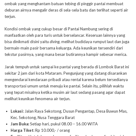
ombak yang menghantam batuan tebing di pinggir pantai membuat
deburan airnya mengalir deras di sela-sela batu dan terlihat seperti air
terjun.
Kondisi ombak yang cukup besar di Pantai Nambung sering di
manfaatkan oleh para turis untuk berselancar. Keseruan lainnya yang
bisa dinikmati disini yaitu
diving
, melihat budidaya rumput laut dan juga
bermain-main pasir bersama keluarga. Ada keunikan tersendiri dari
tekstur pasirnya, yang mana besar butirannya hampir sebesar merica.
Jarak tempuh untuk sampai ke pantai yang berada di Lombok Barat ini
sekitar 2 jam dari kota Mataram. Pengunjung yang datang disarankan
mengendarai kendaraan pribadi atau rental karena belum tersedianya
transportasi umum untuk menuju ke pantai. Selain itu, pilihlah waktu
yang tepat misalnya ketika musim air laut sedang pasang agar dapat
melihat keunikan fenomena air terjun.
Lokasi:
Jalan Raya Sekotong, Dusun Pengantap, Desa Buwun Mas,
Kec. Sekotong, Nusa Tenggara Barat
Jam Buka:
Setiap hari, pukul 08.00 – 16.00 WITA
Harga Tiket:
Rp 10.000,- / orang