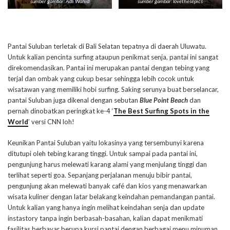
sumber gambar: Adli Wahid
sumber gambar: lovethesepics
Pantai Suluban terletak di Bali Selatan tepatnya di daerah Uluwatu.
Untuk kalian pencinta surfing ataupun penikmat senja, pantai ini sangat
direkomendasikan. Pantai ini merupakan pantai dengan tebing yang
terjal dan ombak yang cukup besar sehingga lebih cocok untuk
wisatawan yang memiliki hobi surfing. Saking serunya buat berselancar,
pantai Suluban juga dikenal dengan sebutan
Blue Point Beach
dan
pernah dinobatkan peringkat ke-4 ‘
The Best Surfing Spots in the
World
’ versi CNN loh!
Keunikan Pantai Suluban yaitu lokasinya yang tersembunyi karena
ditutupi oleh tebing karang tinggi. Untuk sampai pada pantai ini,
pengunjung harus melewati karang alami yang menjulang tinggi dan
terlihat seperti goa. Sepanjang perjalanan menuju bibir pantai,
pengunjung akan melewati banyak café dan kios yang menawarkan
wisata kuliner dengan latar belakang keindahan pemandangan pantai.
Untuk kalian yang hanya ingin melihat keindahan senja dan update
instastory tanpa ingin berbasah-basahan, kalian dapat menikmati
fasilitas berbayar berupa kursi pantai dengan berbagai menu minuman