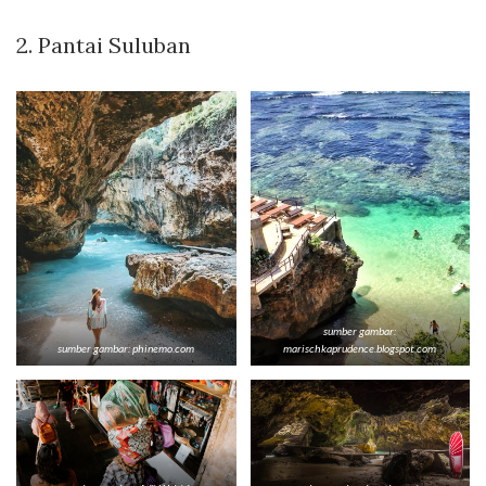
2.
Pantai Suluban
sumber gambar:
sumber gambar: phinemo.com
marischkaprudence.blogspot.com