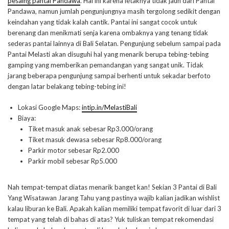
pesaing pantai Pandawa
. Hal ini karena letaknya tidak jauh dari Pantai
Pandawa, namun jumlah pengunjungnya masih tergolong sedikit dengan
keindahan yang tidak kalah cantik. Pantai ini sangat cocok untuk
berenang dan menikmati senja karena ombaknya yang tenang tidak
sederas pantai lainnya di Bali Selatan. Pengunjung sebelum sampai pada
Pantai Melasti akan disuguhi hal yang menarik berupa tebing-tebing
gamping yang memberikan pemandangan yang sangat unik. Tidak
jarang beberapa pengunjung sampai berhenti untuk sekadar berfoto
dengan latar belakang tebing-tebing ini!
Lokasi Google Maps:
intip.in/MelastiBali
Biaya:
Tiket masuk anak sebesar Rp3.000/orang
Tiket masuk dewasa sebesar Rp8.000/orang
Parkir motor sebesar Rp2.000
Parkir mobil sebesar Rp5.000
Nah tempat-tempat diatas menarik banget kan! Sekian 3 Pantai di Bali
Yang Wisatawan Jarang Tahu yang pastinya wajib kalian jadikan wishlist
kalau liburan ke Bali. Apakah kalian memiliki tempat favorit di luar dari 3
tempat yang telah di bahas di atas? Yuk tuliskan tempat rekomendasi