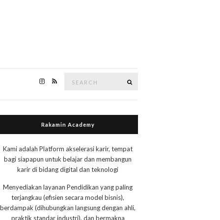
Search
Search
for:
Rakamin Academy
Kami adalah Platform akselerasi karir, tempat
bagi siapapun untuk belajar dan membangun
karir di bidang digital dan teknologi
Menyediakan layanan Pendidikan yang paling
terjangkau (efisien secara model bisnis),
berdampak (dihubungkan langsung dengan ahli,
praktik standar industri), dan bermakna