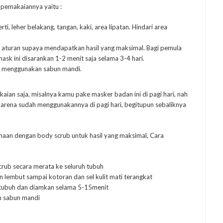
 pemakaiannya yaitu :
i, leher belakang, tangan, kaki, area lipatan. Hindari area
 aturan supaya mendapatkan hasil yang maksimal. Bagi pemula
k ini disarankan 1-2 menit saja selama 3-4 hari.
asa menggunakan sabun mandi.
kaian saja, misalnya kamu pake masker badan ini di pagi hari, nah
karena sudah menggunakannya di pagi hari, begitupun sebaliknya
maan dengan body scrub untuk hasil yang maksimal, Cara
crub secara merata ke seluruh tubuh
 lembut sampai kotoran dan sel kulit mati terangkat
h tubuh dan diamkan selama 5-15menit
an sabun mandi