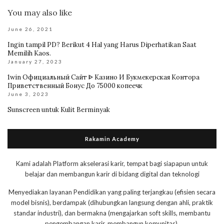
You may also like
June 26, 2021
Ingin tampil PD? Berikut 4 Hal yang Harus Diperhatikan Saat
Memilih Kaos.
January 27, 2023
1win Официальный Сайт ᐈ Казино И Букмекерская Контора
Приветственный Бонус До 75000 копеечк
June 3, 2023
Sunscreen untuk Kulit Berminyak
Rakamin Academy
Kami adalah Platform akselerasi karir, tempat bagi siapapun untuk
belajar dan membangun karir di bidang digital dan teknologi
Menyediakan layanan Pendidikan yang paling terjangkau (efisien secara
model bisnis), berdampak (dihubungkan langsung dengan ahli, praktik
standar industri), dan bermakna (mengajarkan soft skills, membantu
pengembangan karir, membangun komunitas).