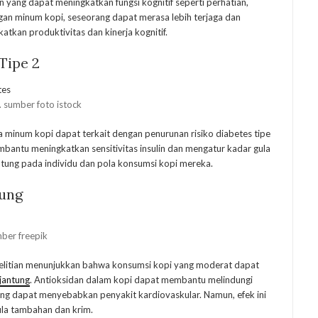
n yang dapat meningkatkan fungsi kognitif seperti perhatian,
gan minum kopi, seseorang dapat merasa lebih terjaga dan
tkan produktivitas dan kinerja kognitif.
Tipe 2
. sumber foto istock
 minum kopi dapat terkait dengan penurunan risiko diabetes tipe
bantu meningkatkan sensitivitas insulin dan mengatur kadar gula
antung pada individu dan pola konsumsi kopi mereka.
tung
mber freepik
elitian menunjukkan bahwa konsumsi kopi yang moderat dapat
 jantung
. Antioksidan dalam kopi dapat membantu melindungi
g dapat menyebabkan penyakit kardiovaskular. Namun, efek ini
ula tambahan dan krim.