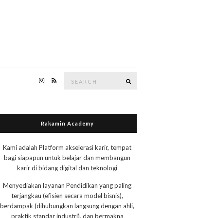
Search
Search
for:
Rakamin Academy
Kami adalah Platform akselerasi karir, tempat
bagi siapapun untuk belajar dan membangun
karir di bidang digital dan teknologi
Menyediakan layanan Pendidikan yang paling
terjangkau (efisien secara model bisnis),
berdampak (dihubungkan langsung dengan ahli,
praktik standar industri), dan bermakna