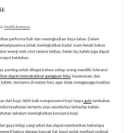
ik
ber
health.kompas
atkan performa fisik dan meningkatkan daya tahan. Dalam
n kemampuannya untuk meningkatkan kadar asam lemak bebas
 energi oleh otot selama latihan. Selain itu, kafein juga dapat
rsepsi kelelahan.
, penting untuk diingat bahwa setiap orang memiliki toleransi
bihan dapat menyebabkan gangguan tidur
, kecemasan, dan
kafein, terutama di malam hari, agar tidak mengganggu kualitas
 dari kopi, lebih baik mengonsumsi kopi tanpa
gula
tambahan
ndisi kesehatan tertentu atau sensitivitas terhadap kafein,
sehatan sebelum meningkatkan konsumsi kopi.
 dari gaya hidup yang sehat dan dapat memberikan beberapa
eperti halnya dengan banyak hal, kunci untuk manfaat optimal