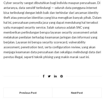
Cyber security sangat dibutuhkan bagi individu maupun perusahaan. Di
antaranya, data sensitif terlindungi — seluruh data pengguna internet
bisa terlindungi dengan lebih baik dan terhindar dari ancaman identity
theft atau pencurian identitas yang bisa merugikan banyak pihak. Dalam
hal ini, perusahaan penyedia jasa yang dapat mendukung hal tersebut
yaitu managed security service. Salah satunya adalah SNC yang
memberikan perlindungan berupa layanan security assessment untuk
melakukan penilaian terhadap keamanan jaringan dan informasi yang
berjalan. Layanan ini berupa security scorecard, vulnerability
assessment, penetration test, serta configuration review, yang akan
menjaga keamanan data perusahaan dan sekaligus melindungi data dari
peretas illegal, seperti teknik phising yang makin marak saat ini.
Previous Post
Next Post