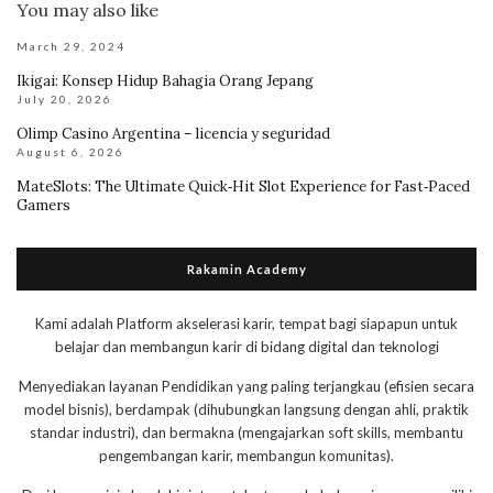
You may also like
March 29, 2024
Ikigai: Konsep Hidup Bahagia Orang Jepang
July 20, 2026
Olimp Casino Argentina – licencia y seguridad
August 6, 2026
MateSlots: The Ultimate Quick‑Hit Slot Experience for Fast‑Paced
Gamers
Rakamin Academy
Kami adalah Platform akselerasi karir, tempat bagi siapapun untuk
belajar dan membangun karir di bidang digital dan teknologi
Menyediakan layanan Pendidikan yang paling terjangkau (efisien secara
model bisnis), berdampak (dihubungkan langsung dengan ahli, praktik
standar industri), dan bermakna (mengajarkan soft skills, membantu
pengembangan karir, membangun komunitas).