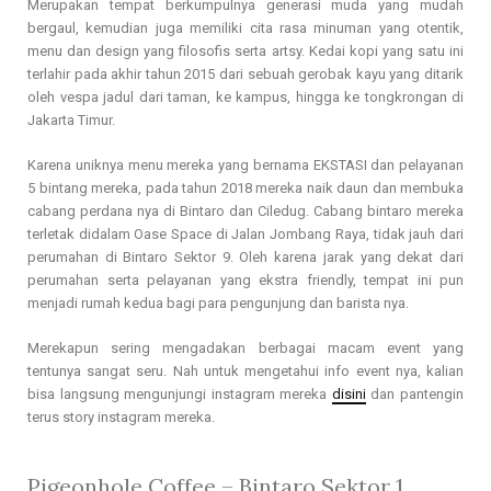
Merupakan tempat berkumpulnya generasi muda yang mudah
bergaul, kemudian juga memiliki cita rasa minuman yang otentik,
menu dan design yang filosofis serta artsy. Kedai kopi yang satu ini
terlahir pada akhir tahun 2015 dari sebuah gerobak kayu yang ditarik
oleh vespa jadul dari taman, ke kampus, hingga ke tongkrongan di
Jakarta Timur.
Karena uniknya menu mereka yang bernama EKSTASI dan pelayanan
5 bintang mereka, pada tahun 2018 mereka naik daun dan membuka
cabang perdana nya di Bintaro dan Ciledug. Cabang bintaro mereka
terletak didalam Oase Space di Jalan Jombang Raya, tidak jauh dari
perumahan di Bintaro Sektor 9. Oleh karena jarak yang dekat dari
perumahan serta pelayanan yang ekstra friendly, tempat ini pun
menjadi rumah kedua bagi para pengunjung dan barista nya.
Merekapun sering mengadakan berbagai macam event yang
tentunya sangat seru. Nah untuk mengetahui info event nya, kalian
bisa langsung mengunjungi instagram mereka
disini
dan pantengin
terus story instagram mereka.
Pigeonhole Coffee
– Bintaro Sektor 1