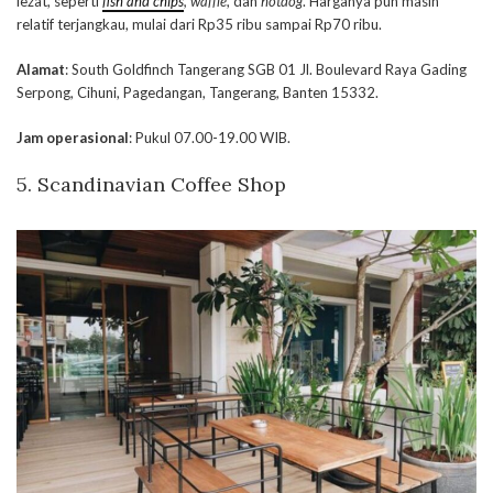
lezat, seperti
fish and chips
, waffle
, dan
hotdog
. Harganya pun masih
relatif terjangkau, mulai dari Rp35 ribu sampai Rp70 ribu.
Alamat
: South Goldfinch Tangerang SGB 01 Jl. Boulevard Raya Gading
Serpong, Cihuni, Pagedangan, Tangerang, Banten 15332.
Jam operasional
: Pukul 07.00-19.00 WIB.
5.
Scandinavian Coffee Shop