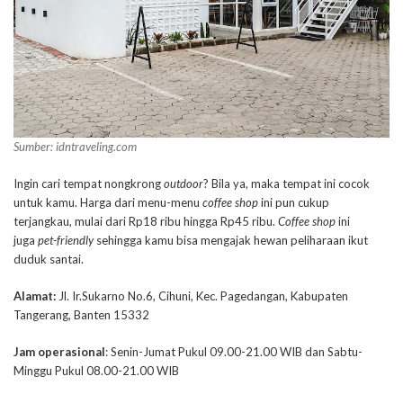
Sumber: idntraveling.com
Ingin cari tempat nongkrong
outdoor
? Bila ya, maka tempat ini cocok
untuk kamu. Harga dari menu-menu
coffee shop
ini pun cukup
terjangkau, mulai dari Rp18 ribu hingga Rp45 ribu.
Coffee shop
ini
juga
pet-friendly
sehingga kamu bisa mengajak hewan peliharaan ikut
duduk santai.
Alamat:
Jl. Ir.Sukarno No.6, Cihuni, Kec. Pagedangan, Kabupaten
Tangerang, Banten 15332
Jam operasional
: Senin-Jumat Pukul 09.00-21.00 WIB dan Sabtu-
Minggu Pukul 08.00-21.00 WIB