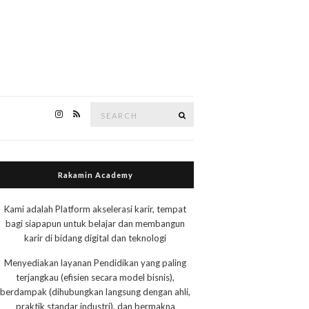
Search
Search
for:
Rakamin Academy
Kami adalah Platform akselerasi karir, tempat
bagi siapapun untuk belajar dan membangun
karir di bidang digital dan teknologi
Menyediakan layanan Pendidikan yang paling
terjangkau (efisien secara model bisnis),
berdampak (dihubungkan langsung dengan ahli,
praktik standar industri), dan bermakna