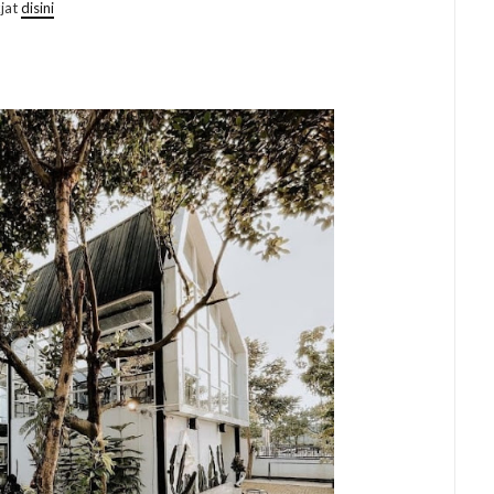
kjat
disini