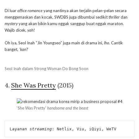
Di luar
office romance
yang nantinya akan terjalin pelan-pelan secara
menggemaskan dan kocak, SWDBS juga dibumbui sedikit
thriller
dan
mystery
yang akan bikin kamu nggak sanggup buat nggak maraton.
Wajib dicek,
yah
!
Oh iya, Seol Inah “Jin Youngseo” juga main di drama ini,
lho
. Cantik
banget,
‘kan
?
Seol Inah dalam Strong Woman Do Bong Soon
4.
She Was Pretty
(2015)
‘She Was Pretty’
handsome and the beast
Layanan 
streaming
: Netlix, Viu, iQiyi, WeTV