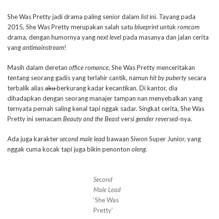
She Was Pretty jadi drama paling senior dalam
list
ini. Tayang pada
2015, She Was Pretty merupakan salah satu
blueprint
untuk
romcom
drama, dengan humornya yang
next level
pada masanya dan jalan cerita
yang
antimainstream
!
Masih dalam deretan
office romance
, She Was Pretty menceritakan
tentang seorang gadis yang terlahir cantik, namun
hit by puberty
secara
terbalik alias
aku
berkurang kadar kecantikan. Di kantor, dia
dihadapkan dengan seorang manajer tampan nan menyebalkan yang
ternyata pernah saling kenal tapi nggak sadar. Singkat cerita, She Was
Pretty ini semacam
Beauty and the Beast
versi
gender reversed
-nya.
Ada juga karakter
second male lead
bawaan Siwon Super Junior, yang
nggak cuma kocak tapi juga bikin penonton
oleng
.
Second
Male Lead
‘She Was
Pretty’