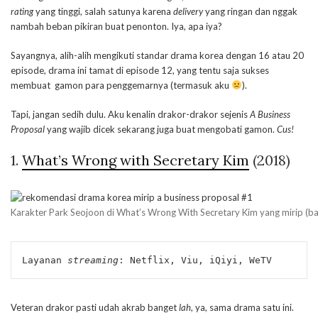
rating
yang tinggi, salah satunya karena
delivery
yang ringan dan nggak
nambah beban pikiran buat penonton. Iya, apa iya?
Sayangnya, alih-alih mengikuti standar drama korea dengan 16 atau 20
episode, drama ini tamat di episode 12, yang tentu saja sukses
membuat gamon para penggemarnya (termasuk aku
).
Tapi, jangan sedih dulu. Aku kenalin drakor-drakor sejenis
A Business
Proposal
yang wajib dicek sekarang juga buat mengobati gamon.
Cus!
1.
What’s Wrong with Secretary Kim
(2018)
Karakter Park Seojoon di What’s Wrong With Secretary Kim yang mirip (
Layanan 
streaming
: Netflix, Viu, iQiyi, WeTV
Veteran drakor pasti udah akrab banget
lah
, ya, sama drama satu ini.