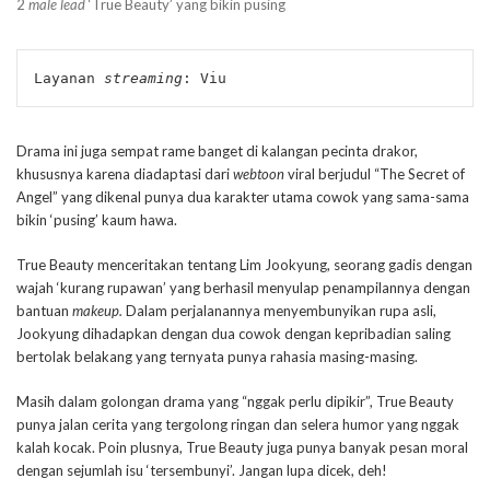
2
male lead
‘True Beauty’ yang bikin pusing
Layanan 
streaming
: Viu
Drama ini juga sempat rame banget di kalangan pecinta drakor,
khususnya karena diadaptasi dari
webtoon
viral berjudul “The Secret of
Angel” yang dikenal punya dua karakter utama cowok yang sama-sama
bikin ‘pusing’ kaum hawa.
True Beauty menceritakan tentang Lim Jookyung, seorang gadis dengan
wajah ‘kurang rupawan’ yang berhasil menyulap penampilannya dengan
bantuan
makeup.
Dalam perjalanannya menyembunyikan rupa asli,
Jookyung dihadapkan dengan dua cowok dengan kepribadian saling
bertolak belakang yang ternyata punya rahasia masing-masing.
Masih dalam golongan drama yang “nggak perlu dipikir”, True Beauty
punya jalan cerita yang tergolong ringan dan selera humor yang nggak
kalah kocak. Poin plusnya, True Beauty juga punya banyak pesan moral
dengan sejumlah isu ‘tersembunyi’. Jangan lupa dicek, deh!