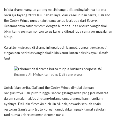
Ini dia drama yang tergolong masih hangat dibanding lainnya karena
baru aja tayang 2021 lalu. Sebetulnya, dari keseluruhan cerita, Dali and
the Cocky Prince punya tajuk yang cukup berbeda dari
Buspro
.
Kesamaannya satu:
romcom
dengan humor
super
absurd yang bakal
bikin kamu pengen nonton terus karena dibuat lupa sama permasalahan
hidup.
Karakter
male lead
di drama ini juga bucin banget, dengan
female lead
elegan nan berkelas yang bakal bikin kamu ikutan naksir kayak si
male
lead.
Bucinnya Jin Muhak terhadap Dali yang elegan
Untuk jalan cerita, Dali and the Cocky Prince dimulai dengan
bangkrutnya Dali, putri tunggal seorang bangsawan yang jadi melarat
dalam semalam akibat hutang-hutang yang ditinggalkan mendiang
ayahnya. Dali lalu
direcokin
oleh Jin Muhak, pewaris sebuah
chain
restoran Gamjatang (soto korea) yang bahkan nggak tamat sekolah,
tapi punya keberuntungan dengan uang.