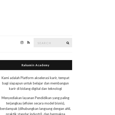
Search
Search
for:
Rakamin Academy
Kami adalah Platform akselerasi karir, tempat
bagi siapapun untuk belajar dan membangun
karir di bidang digital dan teknologi
Menyediakan layanan Pendidikan yang paling
terjangkau (efisien secara model bisnis),
berdampak (dihubungkan langsung dengan ahli,
praktik standar industri), dan bermakna