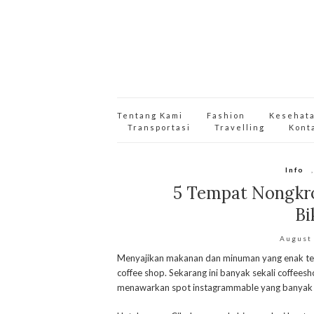
Tentang Kami
Fashion
Kesehat
Transportasi
Travelling
Kont
Info
5 Tempat Nongkro
Bi
August
Menyajikan makanan dan minuman yang enak te
coffee shop. Sekarang ini banyak sekali coffee
menawarkan spot instagrammable yang banyak d