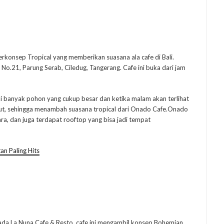
onsep Tropical yang memberikan suasana ala cafe di Bali.
No.21, Parung Serab, Ciledug, Tangerang. Cafe ini buka dari jam
ki banyak pohon yang cukup besar dan ketika malam akan terlihat
but, sehingga menambah suasana tropical dari Onado Cafe.Onado
a, dan juga terdapat rooftop yang bisa jadi tempat
an Paling Hits
ada La Nuna Cafe & Resto, cafe ini mengambil konsep Bohemian