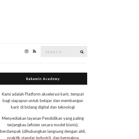
Search
Search
for:
Rakamin Academy
Kami adalah Platform akselerasi karir, tempat
bagi siapapun untuk belajar dan membangun
karir di bidang digital dan teknologi
Menyediakan layanan Pendidikan yang paling
terjangkau (efisien secara model bisnis),
berdampak (dihubungkan langsung dengan ahli,
praktik standar industri), dan bermakna