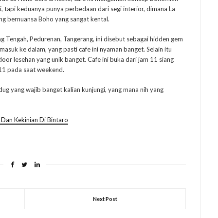
i, tapi keduanya punya perbedaan dari segi interior, dimana La
ng bernuansa Boho yang sangat kental.
ang Tengah, Pedurenan, Tangerang, ini disebut sebagai hidden gem
asuk ke dalam, yang pasti cafe ini nyaman banget. Selain itu
oor lesehan yang unik banget. Cafe ini buka dari jam 11 siang
11 pada saat weekend.
dug yang wajib banget kalian kunjungi, yang mana nih yang
an Kekinian Di Bintaro
Next Post