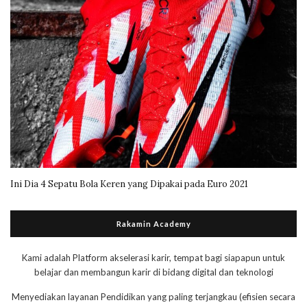
Ini Dia 4 Sepatu Bola Keren yang Dipakai pada Euro 2021
Rakamin Academy
Kami adalah Platform akselerasi karir, tempat bagi siapapun untuk
belajar dan membangun karir di bidang digital dan teknologi
Menyediakan layanan Pendidikan yang paling terjangkau (efisien secara