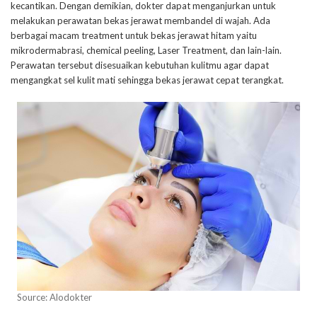
kecantikan. Dengan demikian, dokter dapat menganjurkan untuk
melakukan perawatan bekas jerawat membandel di wajah. Ada
berbagai macam treatment untuk bekas jerawat hitam yaitu
mikrodermabrasi, chemical peeling, Laser Treatment, dan lain-lain.
Perawatan tersebut disesuaikan kebutuhan kulitmu agar dapat
mengangkat sel kulit mati sehingga bekas jerawat cepat terangkat.
Source: Alodokter