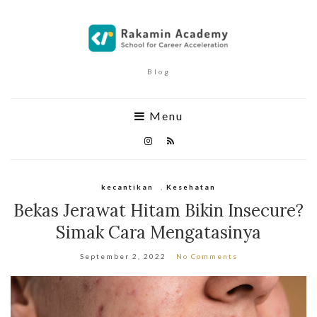
Blog
Menu
kecantikan
,
Kesehatan
Bekas Jerawat Hitam Bikin Insecure?
Simak Cara Mengatasinya
September 2, 2022
No Comments