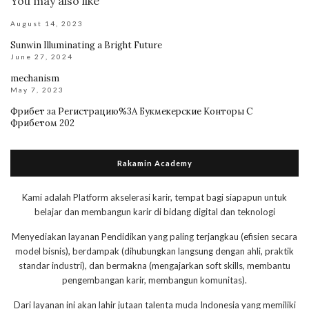
You may also like
August 14, 2023
Sunwin Illuminating a Bright Future
June 27, 2024
mechanism
May 7, 2023
Фрибет за Регистрацию%3A Букмекерские Конторы С
Фрибетом 202
Rakamin Academy
Kami adalah Platform akselerasi karir, tempat bagi siapapun untuk
belajar dan membangun karir di bidang digital dan teknologi
Menyediakan layanan Pendidikan yang paling terjangkau (efisien secara
model bisnis), berdampak (dihubungkan langsung dengan ahli, praktik
standar industri), dan bermakna (mengajarkan soft skills, membantu
pengembangan karir, membangun komunitas).
Dari layanan ini akan lahir jutaan talenta muda Indonesia yang memiliki