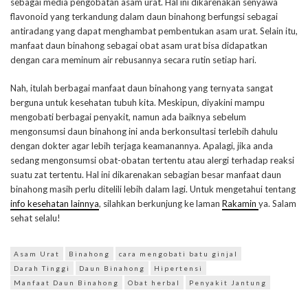
sebagai media pengobatan asam urat. Hal ini dikarenakan senyawa
flavonoid yang terkandung dalam daun binahong berfungsi sebagai
antiradang yang dapat menghambat pembentukan asam urat. Selain itu,
manfaat daun binahong sebagai obat asam urat bisa didapatkan
dengan cara meminum air rebusannya secara rutin setiap hari.
Nah, itulah berbagai manfaat daun binahong yang ternyata sangat
berguna untuk kesehatan tubuh kita. Meskipun, diyakini mampu
mengobati berbagai penyakit, namun ada baiknya sebelum
mengonsumsi daun binahong ini anda berkonsultasi terlebih dahulu
dengan dokter agar lebih terjaga keamanannya. Apalagi, jika anda
sedang mengonsumsi obat-obatan tertentu atau alergi terhadap reaksi
suatu zat tertentu. Hal ini dikarenakan sebagian besar manfaat daun
binahong masih perlu ditelili lebih dalam lagi. Untuk mengetahui tentang
info kesehatan lainnya
, silahkan berkunjung ke laman
Rakamin
ya. Salam
sehat selalu!
Asam Urat
Binahong
cara mengobati batu ginjal
Darah Tinggi
Daun Binahong
Hipertensi
Manfaat Daun Binahong
Obat herbal
Penyakit Jantung