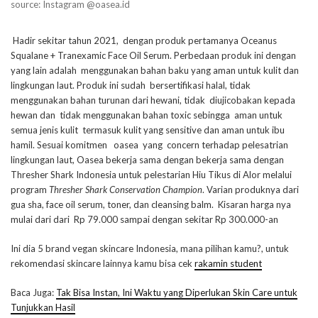
source: Instagram @oasea.id
Hadir sekitar tahun 2021, dengan produk pertamanya Oceanus
Squalane + Tranexamic Face Oil Serum. Perbedaan produk ini dengan
yang lain adalah menggunakan bahan baku yang aman untuk kulit dan
lingkungan laut. Produk ini sudah bersertifikasi halal, tidak
menggunakan bahan turunan dari hewani, tidak diujicobakan kepada
hewan dan tidak menggunakan bahan toxic sebingga aman untuk
semua jenis kulit termasuk kulit yang sensitive dan aman untuk ibu
hamil. Sesuai komitmen oasea yang concern terhadap pelesatrian
lingkungan laut, Oasea bekerja sama dengan bekerja sama dengan
Thresher Shark Indonesia untuk pelestarian Hiu Tikus di Alor melalui
program
Thresher Shark Conservation Champion
. Varian produknya dari
gua sha, face oil serum, toner, dan cleansing balm. Kisaran harga nya
mulai dari dari Rp 79.000 sampai dengan sekitar Rp 300.000-an
Ini dia 5 brand vegan skincare Indonesia, mana pilihan kamu?, untuk
rekomendasi skincare lainnya kamu bisa cek
rakamin student
Baca Juga:
Tak Bisa Instan, Ini Waktu yang Diperlukan Skin Care untuk
Tunjukkan Hasil