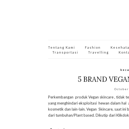
Tentang Kami
Fashion
Kesehat
Transportasi
Travelling
Kont
keca
5 BRAND VEGA
October
Perkembangan produk Vegan skincare , tidak t
yang menghindari eksploitasi hewan dalam hal 
kosmetik dan lain-lain. Vegan Skincare, saat in
dari tumbuhan/Plant based. Dikutip dari Klikdokt