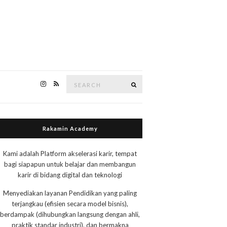
Search
Search
for:
Rakamin Academy
Kami adalah Platform akselerasi karir, tempat
bagi siapapun untuk belajar dan membangun
karir di bidang digital dan teknologi
Menyediakan layanan Pendidikan yang paling
terjangkau (efisien secara model bisnis),
berdampak (dihubungkan langsung dengan ahli,
praktik standar industri), dan bermakna