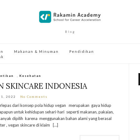
Blog
an
Makanan & Minuman
Pendidikan
ak
ntikan
,
Kesehatan
N SKINCARE INDONESIA
 1, 2022
No Comments
erlepas dari konsep pola hidup vegan merupakan gaya hidup
apapun untuk kehidupan sehari-hari seperti makanan, pakaian,
i banyak dipilih karena menggunakan bahan alami yang berasal
er , vegan skincare di klaim […]