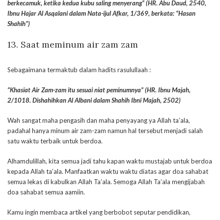
berkecamuk, ketika kedua kubu saling menyerang” (HR. Abu Daud, 2540,
Ibnu Hajar Al Asqalani dalam Nata-ijul Afkar, 1/369, berkata: “Hasan
Shahih”)
13. Saat meminum air zam zam
Sebagaimana termaktub dalam hadits rasulullaah :
“Khasiat Air Zam-zam itu sesuai niat peminumnya” (HR. Ibnu Majah,
2/1018. Dishahihkan Al Albani dalam Shahih Ibni Majah, 2502)
Wah sangat maha pengasih dan maha penyayang ya Allah ta’ala,
padahal hanya minum air zam-zam namun hal tersebut menjadi salah
satu waktu terbaik untuk berdoa.
Alhamdulillah, kita semua jadi tahu kapan waktu mustajab untuk berdoa
kepada Allah ta’ala. Manfaatkan waktu waktu diatas agar doa sahabat
semua lekas di kabulkan Allah Ta’ala. Semoga Allah Ta’ala mengijabah
doa sahabat semua aamiin.
Kamu ingin membaca artikel yang berbobot seputar pendidikan,