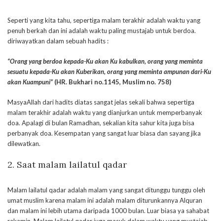
Seperti yang kita tahu, sepertiga malam terakhir adalah waktu yang
penuh berkah dan ini adalah waktu paling mustajab untuk berdoa.
diriwayatkan dalam sebuah hadits :
“Orang yang berdoa kepada-Ku akan Ku kabulkan, orang yang meminta
sesuatu kepada-Ku akan Kuberikan, orang yang meminta ampunan dari-Ku
akan Kuampuni”
(HR. Bukhari no.1145, Muslim no. 758)
MasyaAllah dari hadits diatas sangat jelas sekali bahwa sepertiga
malam terakhir adalah waktu yang dianjurkan untuk memperbanyak
doa. Apalagi di bulan Ramadhan, sekalian kita sahur kita juga bisa
perbanyak doa. Kesempatan yang sangat luar biasa dan sayang jika
dilewatkan.
2. Saat malam lailatul qadar
Malam lailatul qadar adalah malam yang sangat ditunggu tunggu oleh
umat muslim karena malam ini adalah malam diturunkannya Alquran
dan malam ini lebih utama daripada 1000 bulan. Luar biasa ya sahabat
rakamin. Malam lailatul qadar juga masuk dalam waktu yang mustajab