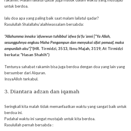
untuk berdoa.
lalu doa apa yang paling baik saat malam lailatul qadar?
Rasulullah Shalallahu’alaihiwassalam bersabda:
“Allahumma innaka ‘afuwwun tuhibbul ‘afwa fa’fu ‘anni [“Ya Allah,
sesungguhnya engkau Maha Pengampun dan menyukai sifat pemaaf, maka
ampunilah aku”]”
(HR. Tirmidzi, 3513, Ibnu Majah, 3119, At Tirmidzi
berkata: “Hasan Shahih”)
Tentunya sahabat rakamin bisa juga berdoa dengan doa yang lain yang
bersumber dari Alquran.
InsyaAlloh terkabul.
3. Diantara adzan dan iqamah
Seringkali kita malah tidak memanfaatkan waktu yang sangat baik untuk
berdoa ini.
Padahal waktu ini sangat mustajab untuk kita berdoa.
Rasulullah pernah bersabda :