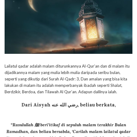
Lailatul qadar adalah malam diturunkannya Al-Qur’an dan di malam itu
dijadikannya malam yang mulia lebih mulia daripada seribu bulan,
seperti yang dikutip dari Surah Al-Qadr: 3, Dan amalan yang bisa kita
lakukan di malam itu adalah memperbanyak ibadah seperti Shalat,
Berdzikir, Berdoa, dan Tilawah Al Qur’an. Adapun dalilnya ialah.
Dari Aisyah
رضي الله عنه
, beliau berkata,
“Rasulullah ﷺ beri’itikaf di sepuluh malam terakhir Bulan
Ramadhan, dan beliau bersabda, ‘Carilah malam lailatul qadar