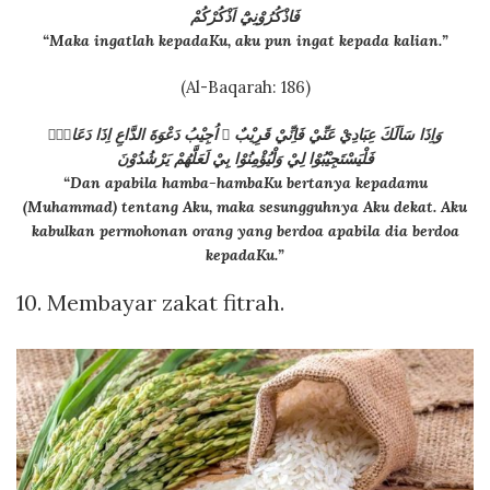
فَاذْكُرُوْنِيْٓ اَذْكُرْكُمْ
“Maka ingatlah kepadaKu, aku pun ingat kepada kalian.”
(Al-Baqarah: 186)
وَاِذَا سَاَلَكَ عِبَادِيْ عَنِّيْ فَاِنِّيْ قَرِيْبٌ ۗ اُجِيْبُ دَعْوَةَ الدَّاعِ اِذَا دَعَانِۙ
فَلْيَسْتَجِيْبُوْا لِيْ وَلْيُؤْمِنُوْا بِيْ لَعَلَّهُمْ يَرْشُدُوْنَ
“Dan apabila hamba-hambaKu bertanya kepadamu
(Muhammad) tentang Aku, maka sesungguhnya Aku dekat. Aku
kabulkan permohonan orang yang berdoa apabila dia berdoa
kepadaKu.”
10. Membayar zakat fitrah.