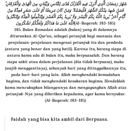
شَهْرُ رَمَضَانَ الَّذِي أُنْزِلَ فِيهِ الْقُرْآنُ هُدًى لِلنَّاسِ وَبَيِّنَاتٍ مِنَ الْهُدَىٰ وَالْفُرْقَانِ ۚ
فَمَنْ شَهِدَ مِنْكُمُ الشَّهْرَ فَلْيَصُمْهُ ۖ وَمَنْ كَانَ مَرِيضًا أَوْ عَلَىٰ سَفَرٍ فَعِدَّةٌ مِنْ
أَيَّامٍ أُخَرَ ۗ يُرِيدُ اللَّهُ بِكُمُ الْيُسْرَ وَلَا يُرِيدُ بِكُمُ الْعُسْرَ وَلِتُكْمِلُوا الْعِدَّةَ وَلِتُكَبِّرُوا
اللَّهَ عَلَىٰ مَا هَدَاكُمْ وَلَعَلَّكُمْ تَشْكُرُونَ(Al-Baqarah: 183-185)
185. Bulan Ramadan adalah (bulan) yang di dalamnya
diturunkan Al-Qur’an, sebagai petunjuk bagi manusia dan
penjelasan-penjelasan mengenai petunjuk itu dan pembeda
(antara yang benar dan yang batil). Karena itu, barang siapa di
antara kamu ada di bulan itu, maka berpuasalah. Dan barang
siapa sakit atau dalam perjalanan (dia tidak berpuasa), maka
(wajib menggantinya), sebanyak hari yang ditinggalkannya itu,
pada hari-hari yang lain. Allah menghendaki kemudahan
bagimu, dan tidak menghendaki kesukaran bagimu. Hendaklah
kamu mencukupkan bilangannya dan mengagungkan Allah atas
petunjuk-Nya yang diberikan kepadamu, agar kamu bersyukur.
(Al-Baqarah: 183-185)
Faidah yang bisa kita ambil dari Berpuasa.