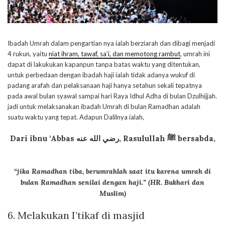
Ibadah Umrah dalam pengartian nya ialah berziarah dan dibagi menjadi
4 rukun, yaitu
niat ihram, tawaf, sa’i, dan memotong rambut
, umrah ini
dapat di lakukukan kapanpun tanpa batas waktu yang ditentukan,
untuk perbedaan dengan ibadah haji ialah tidak adanya wukuf di
padang arafah dan pelaksanaan haji hanya setahun sekali tepatnya
pada awal bulan syawal sampai hari Raya Idhul Adha di bulan Dzulhijjah.
jadi untuk melaksanakan ibadah Umrah di bulan Ramadhan adalah
suatu waktu yang tepat. Adapun Dalilnya ialah,
Dari ibnu ‘Abbas
رضي الله عنه
, Rasulullah ﷺ bersabda,
“jika Ramadhan tiba, berumrahlah saat itu karena umrah di
bulan Ramadhan senilai dengan haji.” (
HR. Bukhari dan
Muslim)
6.
Melakukan I’tikaf di masjid