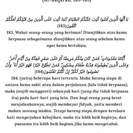
يَا أَيُّهَا الَّذِينَ آمَنُوا كُتِبَ عَلَيْكُمُ الصِّيَامُ كَمَا كُتِبَ عَلَى الَّذِينَ مِنْ قَبْلِكُمْ لَعَلَّكُمْ
تَتَّقُونَ(183)
183. Wahai orang-orang yang beriman! Diwajibkan atas kamu
berpuasa sebagaimana diwajibkan atas orang sebelum kamu
agar kamu bertakwa,
أَيَّامًا مَعْدُودَاتٍ ۚ فَمَنْ كَانَ مِنْكُمْ مَرِيضًا أَوْ عَلَىٰ سَفَرٍ فَعِدَّةٌ مِنْ أَيَّامٍ أُخَرَ ۚ
وَعَلَى الَّذِينَ يُطِيقُونَهُ فِدْيَةٌ طَعَامُ مِسْكِينٍ ۖ فَمَنْ تَطَوَّعَ خَيْرًا فَهُوَ خَيْرٌ لَهُ ۚ وَأَنْ
تَصُومُوا خَيْرٌ لَكُمْ ۖ إِنْ كُنْتُمْ تَعْلَمُونَ(184)
184. (yaitu) beberapa hari tertentu. Maka barang siapa di
antara kamu sakit atau dalam perjalanan (lalu tidak berpuasa),
maka (wajib mengganti) sebanyak hari (yang dia tidak berpuasa
itu) pada hari-hari yang lain. Dan bagi orang yang berat
menjalankannya, wajib membayar fidyah, yaitu memberi
makan seorang miskin. Tetapi barang siapa dengan kerelaan
hati mengerjakan kebajikan, maka itu lebih baik baginya, dan
puasamu itu lebih baik bagimu jika kamu mengetahui.