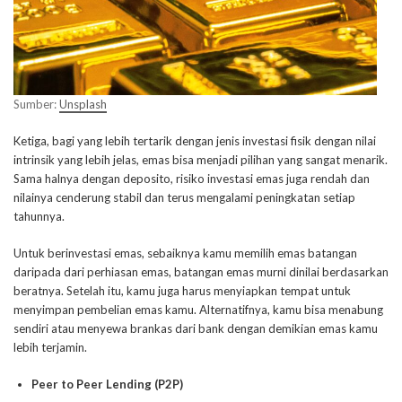
Sumber:
Unsplash
Ketiga, bagi yang lebih tertarik dengan jenis investasi fisik dengan nilai
intrinsik yang lebih jelas, emas bisa menjadi pilihan yang sangat menarik.
Sama halnya dengan deposito, risiko investasi emas juga rendah dan
nilainya cenderung stabil dan terus mengalami peningkatan setiap
tahunnya.
Untuk berinvestasi emas, sebaiknya kamu memilih emas batangan
daripada dari perhiasan emas, batangan emas murni dinilai berdasarkan
beratnya. Setelah itu, kamu juga harus menyiapkan tempat untuk
menyimpan pembelian emas kamu. Alternatifnya, kamu bisa menabung
sendiri atau menyewa brankas dari bank dengan demikian emas kamu
lebih terjamin.
Peer to Peer Lending
(P2P)