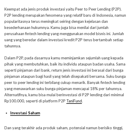
Keempat ada jenis produk investasi yaitu Peer to Peer Lending (P2P).
P2P lending merupakan fenomena yang relatif baru di Indonesia, namun
popularitasnya terus meningkat seiring dengan kejelasan dan
kesederhanaan hukumnya. Kamu juga bisa menilai dari jumlah
perusahaan fintech lending yang menggunakan model bisnis ini. Jumlah
uang yang beredar dalam investasi kredit P2P terus bertambah setiap
tahunnya.
Dalam P2P, pada dasarnya kamu meminjamkan sejumlah uang kepada
pihak yang membutuhkan, baik itu individu ataupun badan usaha. Sama
seperti pinjaman dari bank, return jenis investasi ini berasal dari bunga
pinjaman ataupun bagi hasil yang telah disepakati bersama. Suku bunga
peer to peer lending ini terbilang cukup menarik. Banyak fintech lending
yang menawarkan suku bunga pinjaman mencapai 18% per tahunnya.
Alternatifnya, kamu bisa mulai berinvestasi di P2P lending dari minimal
Rp100.000, seperti di platform P2P
TaniFund
.
Investasi Saham
Dan yang terakhir ada produk saham, potensial namun berisiko tinggi,