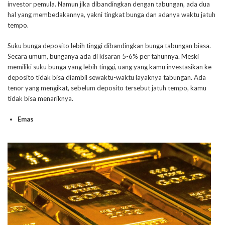
investor pemula. Namun jika dibandingkan dengan tabungan, ada dua
hal yang membedakannya, yakni tingkat bunga dan adanya waktu jatuh
tempo.
Suku bunga deposito lebih tinggi dibandingkan bunga tabungan biasa.
Secara umum, bunganya ada di kisaran 5-6% per tahunnya. Meski
memiliki suku bunga yang lebih tinggi, uang yang kamu investasikan ke
deposito tidak bisa diambil sewaktu-waktu layaknya tabungan. Ada
tenor yang mengikat, sebelum deposito tersebut jatuh tempo, kamu
tidak bisa menariknya.
Emas