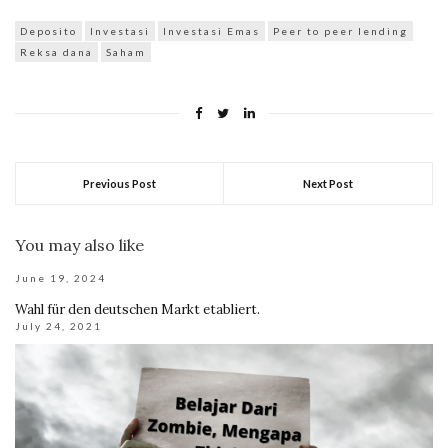
Deposito
Investasi
Investasi Emas
Peer to peer lending
Reksa dana
Saham
Previous Post
Next Post
You may also like
June 19, 2024
Wahl für den deutschen Markt etabliert.
July 24, 2021