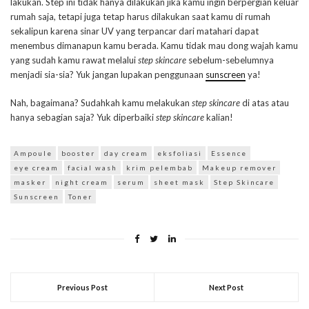
lakukan. Step ini tidak hanya dilakukan jika kamu ingin berpergian keluar
rumah saja, tetapi juga tetap harus dilakukan saat kamu di rumah
sekalipun karena sinar UV yang terpancar dari matahari dapat
menembus dimanapun kamu berada. Kamu tidak mau dong wajah kamu
yang sudah kamu rawat melalui
step skincare
sebelum-sebelumnya
menjadi sia-sia? Yuk jangan lupakan penggunaan
sunscreen
ya!
Nah, bagaimana? Sudahkah kamu melakukan
step skincare
di atas atau
hanya sebagian saja? Yuk diperbaiki
step
skincare
kalian!
Ampoule
booster
day cream
eksfoliasi
Essence
eye cream
facial wash
krim pelembab
Makeup remover
masker
night cream
serum
sheet mask
Step Skincare
Sunscreen
Toner
Previous Post
Next Post