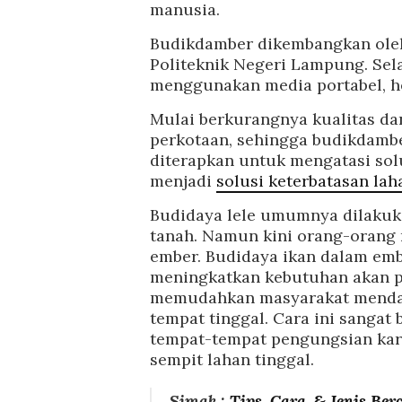
manusia.
Budikdamber dikembangkan oleh B
Politeknik Negeri Lampung. Se
menggunakan media portabel, he
Mulai berkurangnya kualitas dan
perkotaan, sehingga budikdamber
diterapkan untuk mengatasi sol
menjadi
solusi keterbatasan lah
Budidaya lele umumnya dilakuk
tanah. Namun kini orang-orang 
ember. Budidaya ikan dalam em
meningkatkan kebutuhan akan p
memudahkan masyarakat mendap
tempat tinggal. Cara ini sangat
tempat-tempat pengungsian kar
sempit lahan tinggal.
Simak :
Tips, Cara, & Jenis B