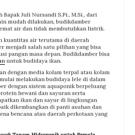
apak Juli Nursandi S.Pi., M.Si., dari
lain mudah dilakukan, budikdamber
mat air dan tidak membutuhkan listrik.
 kuantitas air terutama di daerah
 menjadi salah satu pilihan yang bisa
usi pangan masa depan. Budikdamber bisa
an
untuk budidaya ikan.
an dengan media kolam terpal atau kolam
mulai melakukan budidaya lele di dalam
ber dengan sistem aquaponik berpeluang
rotein hewani dan sayuran serta
atkan ikan dan sayur di lingkungan
 baik dikembangkan di panti asuhan dan
ena bencana atau daerah perkotaan yang
ercocok Tanam Hidroponik untuk Pemula