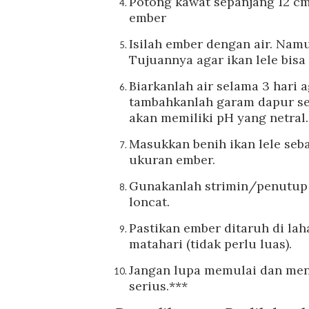
Potong kawat sepanjang 12 cm
ember
Isilah ember dengan air. Namu
Tujuannya agar ikan lele bis
Biarkanlah air selama 3 hari a
tambahkanlah garam dapur se
akan memiliki pH yang netral.
Masukkan benih ikan lele se
ukuran ember.
Gunakanlah strimin/penutup l
loncat.
Pastikan ember ditaruh di la
matahari (tidak perlu luas).
Jangan lupa memulai dan meng
serius.***