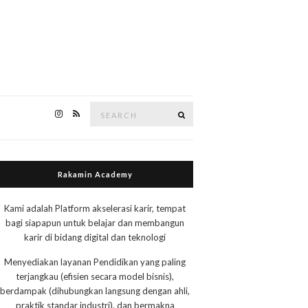
Search
Search
for:
Rakamin Academy
Kami adalah Platform akselerasi karir, tempat
bagi siapapun untuk belajar dan membangun
karir di bidang digital dan teknologi
Menyediakan layanan Pendidikan yang paling
terjangkau (efisien secara model bisnis),
berdampak (dihubungkan langsung dengan ahli,
praktik standar industri), dan bermakna