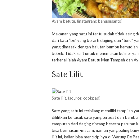
Ayam betutu. (instagram: banususanto)
Makanan yang satu ini tentu sudah tidak asing da
dari kata “be” yang berarti daging, dan “tunu” y
yang dimasak dengan balutan bumbu kemudian d
bebek. Tidak sulit untuk menemukan kuliner yang 
terkenal ialah Ayam Betutu Men Tempeh dan Aya
Sate Lilit
Sate lilit. (source: cookpad)
Sate yang satu ini terbilang memiliki tampilan y
dililitkan ke tusuk sate yang terbuat dari bam
campuran dari daging cincang beserta parutan k
bisa bermacam-macam, namun yang paling banya
lilit ini, kalian bisa mencicipinya di Warung Be P