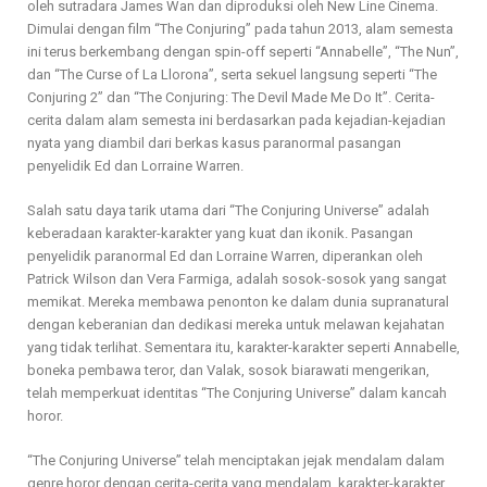
oleh sutradara James Wan dan diproduksi oleh New Line Cinema.
Dimulai dengan film “The Conjuring” pada tahun 2013, alam semesta
ini terus berkembang dengan spin-off seperti “Annabelle”, “The Nun”,
dan “The Curse of La Llorona”, serta sekuel langsung seperti “The
Conjuring 2” dan “The Conjuring: The Devil Made Me Do It”. Cerita-
cerita dalam alam semesta ini berdasarkan pada kejadian-kejadian
nyata yang diambil dari berkas kasus paranormal pasangan
penyelidik Ed dan Lorraine Warren.
Salah satu daya tarik utama dari “The Conjuring Universe” adalah
keberadaan karakter-karakter yang kuat dan ikonik. Pasangan
penyelidik paranormal Ed dan Lorraine Warren, diperankan oleh
Patrick Wilson dan Vera Farmiga, adalah sosok-sosok yang sangat
memikat. Mereka membawa penonton ke dalam dunia supranatural
dengan keberanian dan dedikasi mereka untuk melawan kejahatan
yang tidak terlihat. Sementara itu, karakter-karakter seperti Annabelle,
boneka pembawa teror, dan Valak, sosok biarawati mengerikan,
telah memperkuat identitas “The Conjuring Universe” dalam kancah
horor.
“The Conjuring Universe” telah menciptakan jejak mendalam dalam
genre horor dengan cerita-cerita yang mendalam, karakter-karakter