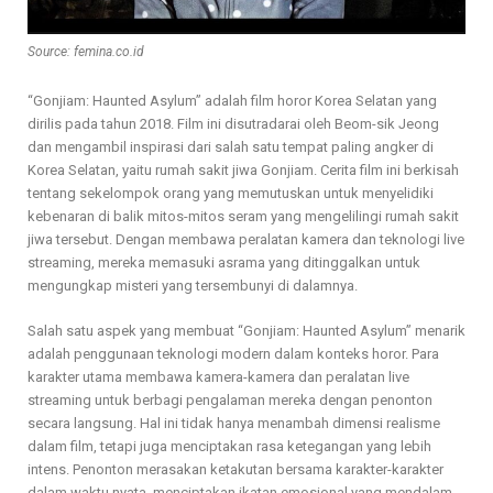
Source: femina.co.id
“Gonjiam: Haunted Asylum” adalah film horor Korea Selatan yang
dirilis pada tahun 2018. Film ini disutradarai oleh Beom-sik Jeong
dan mengambil inspirasi dari salah satu tempat paling angker di
Korea Selatan, yaitu rumah sakit jiwa Gonjiam. Cerita film ini berkisah
tentang sekelompok orang yang memutuskan untuk menyelidiki
kebenaran di balik mitos-mitos seram yang mengelilingi rumah sakit
jiwa tersebut. Dengan membawa peralatan kamera dan teknologi live
streaming, mereka memasuki asrama yang ditinggalkan untuk
mengungkap misteri yang tersembunyi di dalamnya.
Salah satu aspek yang membuat “Gonjiam: Haunted Asylum” menarik
adalah penggunaan teknologi modern dalam konteks horor. Para
karakter utama membawa kamera-kamera dan peralatan live
streaming untuk berbagi pengalaman mereka dengan penonton
secara langsung. Hal ini tidak hanya menambah dimensi realisme
dalam film, tetapi juga menciptakan rasa ketegangan yang lebih
intens. Penonton merasakan ketakutan bersama karakter-karakter
dalam waktu nyata, menciptakan ikatan emosional yang mendalam.