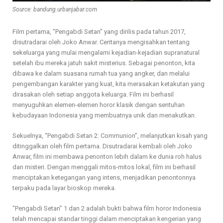
Source: bandung.urbanjabar.com
Film pertama, “Pengabdi Setan” yang dirilis pada tahun 2017,
disutradarai oleh Joko Anwar. Ceritanya mengisahkan tentang
sekeluarga yang mulai mengalami kejadian-kejadian supranatural
setelah ibu mereka jatuh sakit misterius. Sebagai penonton, kita
dibawa ke dalam suasana rumah tua yang angker, dan melalui
pengembangan karakter yang kuat, kita merasakan ketakutan yang
dirasakan oleh setiap anggota keluarga. Film ini berhasil
menyuguhkan elemen-elemen horor klasik dengan sentuhan
kebudayaan Indonesia yang membuatnya unik dan menakutkan.
Sekuelnya, “Pengabdi Setan 2: Communion”, melanjutkan kisah yang
ditinggalkan oleh film pertama. Disutradarai kembali oleh Joko
Anwar, film ini membawa penonton lebih dalam ke dunia roh halus
dan misteri. Dengan menggali mitos-mitos lokal, film ini berhasil
menciptakan ketegangan yang intens, menjadikan penontonnya
terpaku pada layar bioskop mereka.
“Pengabdi Setan” 1 dan 2 adalah bukti bahwa film horor Indonesia
telah mencapai standar tinggi dalam menciptakan kengerian yang