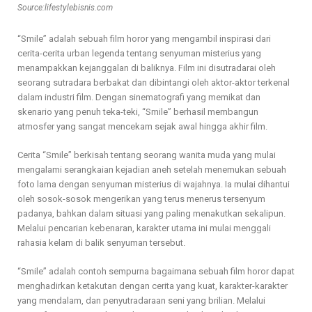
Source:lifestylebisnis.com
“Smile” adalah sebuah film horor yang mengambil inspirasi dari
cerita-cerita urban legenda tentang senyuman misterius yang
menampakkan kejanggalan di baliknya. Film ini disutradarai oleh
seorang sutradara berbakat dan dibintangi oleh aktor-aktor terkenal
dalam industri film. Dengan sinematografi yang memikat dan
skenario yang penuh teka-teki, “Smile” berhasil membangun
atmosfer yang sangat mencekam sejak awal hingga akhir film.
Cerita “Smile” berkisah tentang seorang wanita muda yang mulai
mengalami serangkaian kejadian aneh setelah menemukan sebuah
foto lama dengan senyuman misterius di wajahnya. Ia mulai dihantui
oleh sosok-sosok mengerikan yang terus menerus tersenyum
padanya, bahkan dalam situasi yang paling menakutkan sekalipun.
Melalui pencarian kebenaran, karakter utama ini mulai menggali
rahasia kelam di balik senyuman tersebut.
“Smile” adalah contoh sempurna bagaimana sebuah film horor dapat
menghadirkan ketakutan dengan cerita yang kuat, karakter-karakter
yang mendalam, dan penyutradaraan seni yang brilian. Melalui