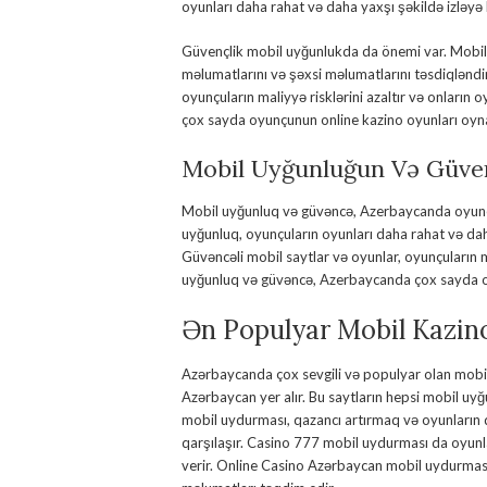
oyunları daha rahat və daha yaxşı şəkildə izləyə b
Güvençlik mobil uyğunlukda da önemi var. Mobil 
məlumatlarını və şəxsi məlumatlarını təsdiqləndi
oyunçuların maliyyə risklərini azaltır və onların
çox sayda oyunçunun online kazino oyunları oynay
Mobil Uyğunluğun Və Güven
Mobil uyğunluq və güvəncə, Azerbaycanda oyunçul
uyğunluq, oyunçuların oyunları daha rahat və daha 
Güvəncəli mobil saytlar və oyunlar, oyunçuların ma
uyğunluq və güvəncə, Azerbaycanda çox sayda oyu
Ən Populyar Mobil Kazin
Azərbaycanda çox sevgili və populyar olan mobil
Azərbaycan yer alır. Bu saytların hepsi mobil uy
mobil uydurması, qazancı artırmaq və oyunların
qarşılaşır. Casino 777 mobil uydurması da oyun
verir. Online Casino Azərbaycan mobil uydurmas