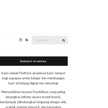
Search
Search
for:
Rakamin Academy
Kami adalah Platform akselerasi karir, tempat
bagi siapapun untuk belajar dan membangun
karir di bidang digital dan teknologi
Menyediakan layanan Pendidikan yang paling
terjangkau (efisien secara model bisnis),
berdampak (dihubungkan langsung dengan ahli,
praktik standar industri), dan bermakna