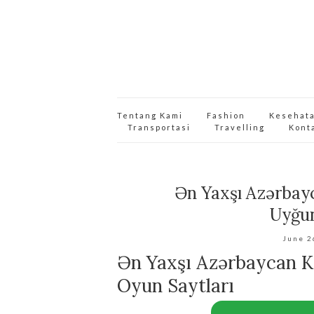
Tentang Kami
Fashion
Kesehat
Transportasi
Travelling
Kont
Ən Yaxşı Azərbayc
Uyğun
June 2
Ən Yaxşı Azərbaycan K
Oyun Saytları