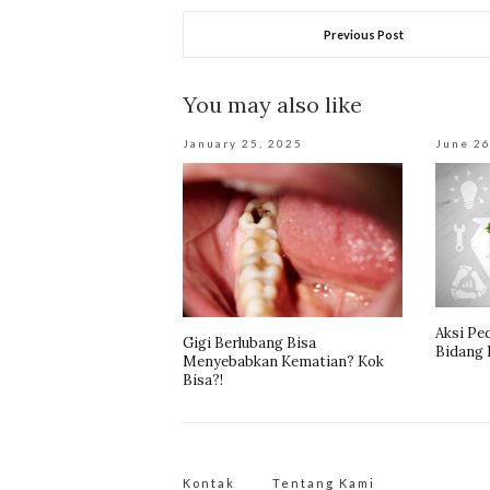
Previous Post
You may also like
January 25, 2025
June 26
Aksi Pe
Gigi Berlubang Bisa
Bidang 
Menyebabkan Kematian? Kok
Bisa?!
Kontak
Tentang Kami