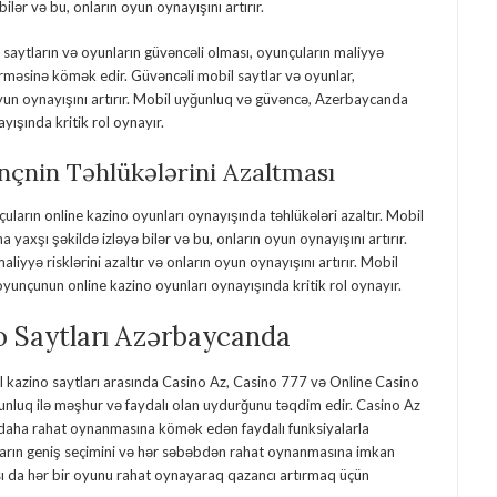
ilər və bu, onların oyun oynayışını artırır.
saytların və oyunların güvəncəli olması, oyunçuların maliyyə
rməsinə kömək edir. Güvəncəli mobil saytlar və oyunlar,
 oyun oynayışını artırır. Mobil uyğunluq və güvəncə, Azerbaycanda
ışında kritik rol oynayır.
çnin Təhlükələrini Azaltması
arın online kazino oyunları oynayışında təhlükələri azaltır. Mobil
yaxşı şəkildə izləyə bilər və bu, onların oyun oynayışını artırır.
liyyə risklərini azaltır və onların oyun oynayışını artırır. Mobil
nçunun online kazino oyunları oynayışında kritik rol oynayır.
o Saytları Azərbaycanda
 kazino saytları arasında Casino Az, Casino 777 və Online Casino
ğunluq ilə məşhur və faydalı olan uydurğunu təqdim edir. Casino Az
 daha rahat oynanmasına kömək edən faydalı funksiyalarla
ların geniş seçimini və hər səbəbdən rahat oynanmasına imkan
ı da hər bir oyunu rahat oynayaraq qazancı artırmaq üçün