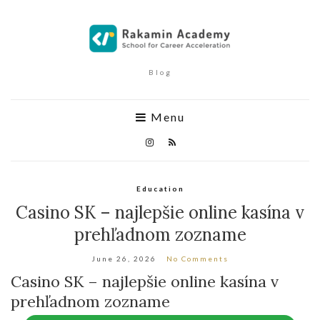
Blog
Menu
Education
Casino SK – najlepšie online kasína v
prehľadnom zozname
June 26, 2026
No Comments
Casino SK – najlepšie online kasína v
prehľadnom zozname