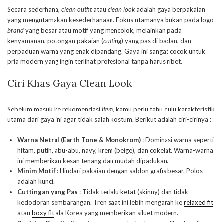
Secara sederhana,
clean outfit
atau
clean look
adalah gaya berpakaian
yang mengutamakan kesederhanaan. Fokus utamanya bukan pada logo
brand
yang besar atau motif yang mencolok, melainkan pada
kenyamanan, potongan pakaian (
cutting
) yang pas di badan, dan
perpaduan warna yang enak dipandang. Gaya ini sangat cocok untuk
pria modern yang ingin terlihat profesional tanpa harus ribet.
Ciri Khas Gaya Clean Look
Sebelum masuk ke rekomendasi
item
, kamu perlu tahu dulu karakteristik
utama dari gaya ini agar tidak salah kostum. Berikut adalah ciri-cirinya :
Warna Netral (Earth Tone & Monokrom)
: Dominasi warna seperti
hitam, putih, abu-abu, navy, krem (beige), dan cokelat. Warna-warna
ini memberikan kesan tenang dan mudah dipadukan.
Minim Motif
: Hindari pakaian dengan sablon grafis besar. Polos
adalah kunci.
Cuttingan yang Pas
: Tidak terlalu ketat (skinny) dan tidak
kedodoran sembarangan. Tren saat ini lebih mengarah ke
relaxed fit
atau
boxy fit
ala Korea yang memberikan siluet modern.