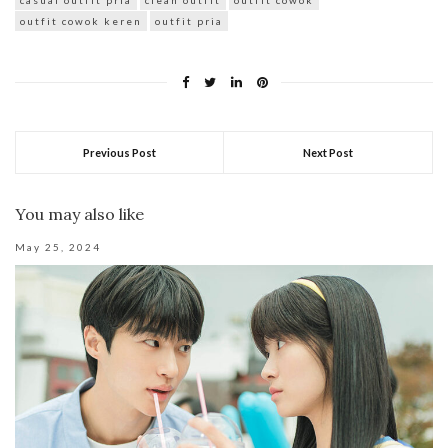
casual outfit pria
clean outfit
outfit cowok
outfit cowok keren
outfit pria
Previous Post
Next Post
You may also like
May 25, 2024