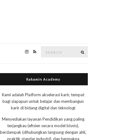
Search
Search
for:
Rakamin Academy
Kami adalah Platform akselerasi karir, tempat
bagi siapapun untuk belajar dan membangun
karir di bidang digital dan teknologi
Menyediakan layanan Pendidikan yang paling
terjangkau (efisien secara model bisnis),
berdampak (dihubungkan langsung dengan ahli,
praktik standar industri), dan bermakna