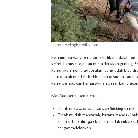
sumber:selingkarwilis.com
Selanjutnya yang perlu diperhatikan adalah
men
keindahannya saja dan menakhlukkan gunung. Seb
kamu akan menghadapi alam yang tidak bisa di
satu adalah mental. Ketika semua sudah kamu per
kamu persiapkan kemungkinan besar kamu akan m
Manfaat persiapan mental :
Tidak merasa
down
atau
overthinking
saat ka
Tidak mudah menyerah, karena mendaki buka
salah satu olahraga ekstrem. Tidak cukup sa
sangat melelahkan.