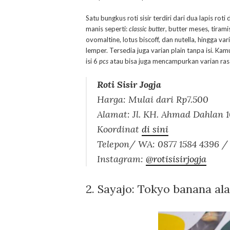
Satu bungkus roti sisir terdiri dari dua lapis rot
manis seperti:
classic butter
, butter meses, tirami
ovomaltine, lotus biscoff, dan nutella, hingga var
lemper. Tersedia juga varian plain tanpa isi. Kamu
isi 6
pcs
atau bisa juga mencampurkan varian ra
Roti Sisir Jogja
Harga: Mulai dari Rp7.500
Alamat: Jl. KH. Ahmad Dahlan 1
Koordinat
di sini
Telepon/ WA: 0877 1584 4396 /
Instagram:
@rotisisirjogja
2.
Sayajo: Tokyo banana ala