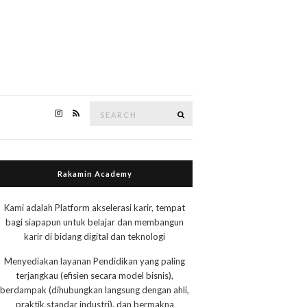
Search
Search
for:
Rakamin Academy
Kami adalah Platform akselerasi karir, tempat
bagi siapapun untuk belajar dan membangun
karir di bidang digital dan teknologi
Menyediakan layanan Pendidikan yang paling
terjangkau (efisien secara model bisnis),
berdampak (dihubungkan langsung dengan ahli,
praktik standar industri), dan bermakna