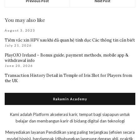
Previous Post
Next Post
You may also like
August 3, 2023
Tiêm vắc xin HPV sau khi đã quan hệ tình dục Các thông tin cần biết
July 21, 2026
PlayOJO Ireland – Bonus guide, payment methods, mobile app &
withdrawal info
June 20, 2026
Transaction History Detail in Temple of Iris Slot for Players from
the UK
Rakamin Academy
Kami adalah Platform akselerasi karir, tempat bagi siapapun untuk
belajar dan membangun karir di bidang digital dan teknologi
Menyediakan layanan Pendidikan yang paling terjangkau (efisien secara
model bisnis), berdampak (dihubungkan langsung dengan ahli, praktik