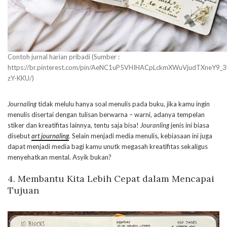
Contoh jurnal harian pribadi (Sumber :
https://br.pinterest.com/pin/AeNC1uP5VHIHACpLckmXWuVjudTXneY9_3
zY-KKU/)
Journaling
tidak melulu hanya soal menulis pada buku, jika kamu ingin
menulis disertai dengan tulisan berwarna – warni, adanya tempelan
stiker dan kreatifitas lainnya, tentu saja bisa!
Jouranling
jenis ini biasa
disebut
art journaling
.
Selain menjadi media menulis, kebiasaan ini juga
dapat menjadi media bagi kamu unutk megasah kreatifitas sekaligus
menyehatkan mental. Asyik bukan?
4. Membantu Kita Lebih Cepat dalam Mencapai
Tujuan