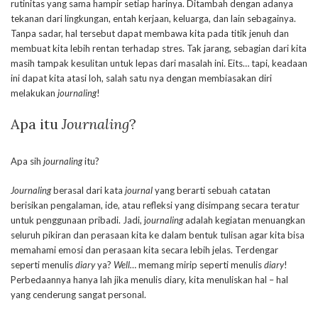
rutinitas yang sama hampir setiap harinya. Ditambah dengan adanya
tekanan dari lingkungan, entah kerjaan, keluarga, dan lain sebagainya.
Tanpa sadar, hal tersebut dapat membawa kita pada titik jenuh dan
membuat kita lebih rentan terhadap stres. Tak jarang, sebagian dari kita
masih tampak kesulitan untuk lepas dari masalah ini. Eits… tapi, keadaan
ini dapat kita atasi loh, salah satu nya dengan membiasakan diri
melakukan
journaling
!
Apa itu
Journaling
?
Apa sih
journaling
itu?
Journaling
berasal dari kata
journal
yang berarti sebuah catatan
berisikan pengalaman, ide, atau refleksi yang disimpang secara teratur
untuk penggunaan pribadi. Jadi, j
ournaling
adalah kegiatan menuangkan
seluruh pikiran dan perasaan kita ke dalam bentuk tulisan agar kita bisa
memahami emosi dan perasaan kita secara lebih jelas. Terdengar
seperti menulis
diary
ya?
Well…
memang mirip seperti menulis
diary
!
Perbedaannya hanya lah jika menulis diary, kita menuliskan hal – hal
yang cenderung sangat personal.