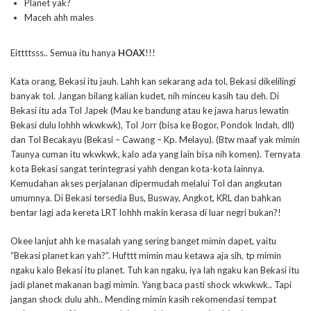
Planet yak?
Maceh ahh males
Eittttsss.. Semua itu hanya
HOAX
!!!
Kata orang, Bekasi itu jauh. Lahh kan sekarang ada tol, Bekasi dikelilingi
banyak tol. Jangan bilang kalian kudet, nih minceu kasih tau deh. Di
Bekasi itu ada Tol Japek (Mau ke bandung atau ke jawa harus lewatin
Bekasi dulu lohhh wkwkwk), Tol Jorr (bisa ke Bogor, Pondok Indah, dll)
dan Tol Becakayu (Bekasi – Cawang – Kp. Melayu). (Btw maaf yak mimin
Taunya cuman itu wkwkwk, kalo ada yang lain bisa nih komen). Ternyata
kota Bekasi sangat terintegrasi yahh dengan kota-kota lainnya.
Kemudahan akses perjalanan dipermudah melalui Tol dan angkutan
umumnya. Di Bekasi tersedia Bus, Busway, Angkot, KRL dan bahkan
bentar lagi ada kereta LRT lohhh makin kerasa di luar negri bukan?!
Okee lanjut ahh ke masalah yang sering banget mimin dapet, yaitu
“Bekasi planet kan yah?”. Hufttt mimin mau ketawa aja sih, tp mimin
ngaku kalo Bekasi itu planet. Tuh kan ngaku, iya lah ngaku kan Bekasi itu
jadi planet makanan bagi mimin. Yang baca pasti shock wkwkwk.. Tapi
jangan shock dulu ahh.. Mending mimin kasih rekomendasi tempat