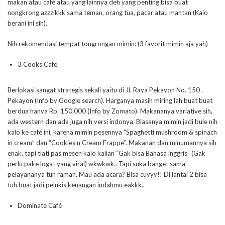
makan atau café atau yang lainnya deh yang penting bisa buat
nongkrong azzzikkk sama teman, orang tua, pacar atau mantan (Kalo
berani ini sih).
Nih rekomendasi tempat tongrongan mimin: (3 favorit mimin aja yah)
3 Cooks Cafe
Berlokasi sangat strategis sekali yaitu di Jl. Raya Pekayon No. 150 ,
Pekayon (Info by Google search). Harganya masih miring lah buat buat
berdua hanya Rp. 150.000 (Info by Zomato). Makananya variative sih,
ada western dan ada juga nih versi indonya. Biasanya mimin jadi bule nih
kalo ke café ini, karena mimin pesennya “Spaghetti mushroom & spinach
in cream” dan “Cookies n Cream Frappe”. Makanan dan minumannya sih
enak, tapi tiati pas mesen kalo kalian “Gak bisa Bahasa inggris” (Gak
perlu pake logat yang viral) wkwkwk.. Tapi suka banget sama
pelayananya tuh ramah. Mau ada acara? Bisa cuyyy!! Di lantai 2 bisa
tuh buat jadi pelukis kenangan indahmu eakkk..
Dominate Café