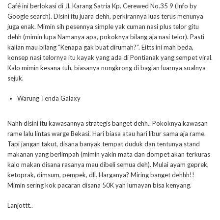
Café ini berlokasi di Jl. Karang Satria Kp. Cerewed No.35 9 (Info by
Google search). Disini itu juara dehh, perkirannya luas terus menunya
juga enak. Mimin sih pesennya simple yak cuman nasi plus telor gitu
dehh (mimin lupa Namanya apa, pokoknya bilang aja nasi telor). Pasti
kalian mau bilang “Kenapa gak buat dirumah?”. Eitts ini mah beda,
konsep nasi telornya itu kayak yang ada di Pontianak yang sempet viral.
Kalo mimin kesana tuh, biasanya nongkrong di bagian luarnya soalnya
sejuk.
Warung Tenda Galaxy
Nahh disini itu kawasannya strategis banget dehh.. Pokoknya kawasan
rame lalu lintas warge Bekasi. Hari biasa atau hari libur sama aja rame.
Tapi jangan takut, disana banyak tempat duduk dan tentunya stand
makanan yang berlimpah (mimin yakin mata dan dompet akan terkuras
kalo makan disana rasanya mau dibeli semua deh). Mulai ayam geprek,
ketoprak, dimsum, pempek, dll. Harganya? Miring banget dehhh!!
Mimin sering kok pacaran disana 50K yah lumayan bisa kenyang.
Lanjottt..