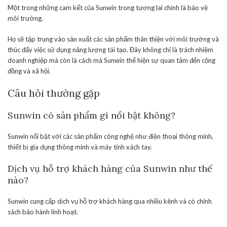
Một trong những cam kết của Sunwin trong tương lai chính là bảo vệ
môi trường.
Họ sẽ tập trung vào sản xuất các sản phẩm thân thiện với môi trường và
thúc đẩy việc sử dụng năng lượng tái tạo. Đây không chỉ là trách nhiệm
doanh nghiệp mà còn là cách mà Sunwin thể hiện sự quan tâm đến cộng
đồng và xã hội.
Câu hỏi thường gặp
Sunwin có sản phẩm gì nổi bật không?
Sunwin nổi bật với các sản phẩm công nghệ như điện thoại thông minh,
thiết bị gia dụng thông minh và máy tính xách tay.
Dịch vụ hỗ trợ khách hàng của Sunwin như thế
nào?
Sunwin cung cấp dịch vụ hỗ trợ khách hàng qua nhiều kênh và có chính
sách bảo hành linh hoạt.