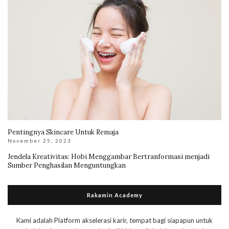
Pentingnya Skincare Untuk Remaja
November 25, 2023
Jendela Kreativitas: Hobi Menggambar Bertranformasi menjadi
Sumber Penghasilan Menguntungkan
Rakamin Academy
Kami adalah Platform akselerasi karir, tempat bagi siapapun untuk