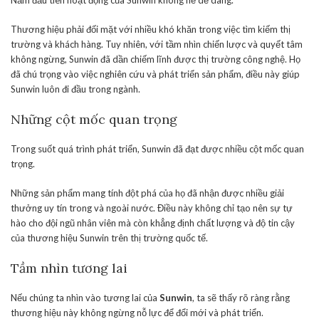
Năm đầu tiên hoạt động của Sunwin không hề dễ dàng.
Thương hiệu phải đối mặt với nhiều khó khăn trong việc tìm kiếm thị
trường và khách hàng. Tuy nhiên, với tầm nhìn chiến lược và quyết tâm
không ngừng, Sunwin đã dần chiếm lĩnh được thị trường công nghệ. Họ
đã chú trọng vào việc nghiên cứu và phát triển sản phẩm, điều này giúp
Sunwin luôn đi đầu trong ngành.
Những cột mốc quan trọng
Trong suốt quá trình phát triển, Sunwin đã đạt được nhiều cột mốc quan
trọng.
Những sản phẩm mang tính đột phá của họ đã nhận được nhiều giải
thưởng uy tín trong và ngoài nước. Điều này không chỉ tạo nên sự tự
hào cho đội ngũ nhân viên mà còn khẳng định chất lượng và độ tin cậy
của thương hiệu Sunwin trên thị trường quốc tế.
Tầm nhìn tương lai
Nếu chúng ta nhìn vào tương lai của
Sunwin
, ta sẽ thấy rõ ràng rằng
thương hiệu này không ngừng nỗ lực để đổi mới và phát triển.