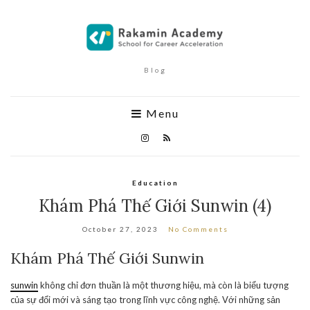
Blog
Menu
Education
Khám Phá Thế Giới Sunwin (4)
October 27, 2023
No Comments
Khám Phá Thế Giới Sunwin
sunwin
không chỉ đơn thuần là một thương hiệu, mà còn là biểu tượng
của sự đổi mới và sáng tạo trong lĩnh vực công nghệ. Với những sản