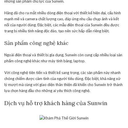
những sản phẩm chủ lực của Sunwin.
Hãng đã cho ra mắt nhiều dòng điện thoại với thiết kế hiện đại, cấu hình
mạnh mẽ và camera chất lượng cao, đáp ứng nhu cầu chụp ảnh và kết
nối của người dùng. Đặc biệt, các mẫu điện thoại của Sunwin đều được
trang bị nhiều tính năng độc đáo, tạo nên sức hấp dẫn riêng biệt.
Sản phẩm công nghệ khác
Ngoài điện thoại và thiết bị gia dụng, Sunwin còn cung cấp nhiều loại sản
phẩm công nghệ khác như máy tính bảng, laptop.
Với công nghệ tiên tiến và thiết kế sang trọng, các sản phẩm này nhanh
chóng chiếm được cảm tình của người tiêu dùng. Đặc biệt, khả năng xử
lý mượt mà cùng với giao diện thân thiện đã khiến cho Sunwin trở thành
lựa chọn hàng đầu cho những ai yêu thích công nghệ.
Dịch vụ hỗ trợ khách hàng của Sunwin