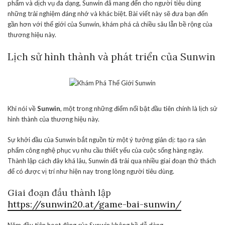
phẩm và dịch vụ đa dạng, Sunwin đã mang đến cho người tiêu dùng
những trải nghiệm đáng nhớ và khác biệt. Bài viết này sẽ đưa bạn đến
gần hơn với thế giới của Sunwin, khám phá cả chiều sâu lẫn bề rộng của
thương hiệu này.
Lịch sử hình thành và phát triển của Sunwin
Khi nói về
Sunwin
, một trong những điểm nổi bật đầu tiên chính là lịch sử
hình thành của thương hiệu này.
Sự khởi đầu của Sunwin bắt nguồn từ một ý tưởng giản dị: tạo ra sản
phẩm công nghệ phục vụ nhu cầu thiết yếu của cuộc sống hàng ngày.
Thành lập cách đây khá lâu, Sunwin đã trải qua nhiều giai đoạn thử thách
để có được vị trí như hiện nay trong lòng người tiêu dùng.
Giai đoạn đầu thành lập
https://sunwin20.at/game-bai-sunwin/