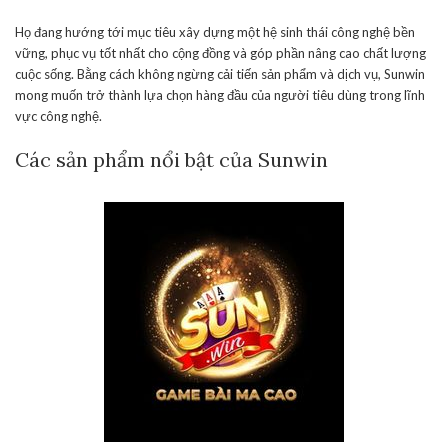
Họ đang hướng tới mục tiêu xây dựng một hệ sinh thái công nghệ bền
vững, phục vụ tốt nhất cho cộng đồng và góp phần nâng cao chất lượng
cuộc sống. Bằng cách không ngừng cải tiến sản phẩm và dịch vụ, Sunwin
mong muốn trở thành lựa chọn hàng đầu của người tiêu dùng trong lĩnh
vực công nghệ.
Các sản phẩm nổi bật của Sunwin