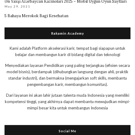
Ən Yaxşı Azərbaycan Kazinoları 2025 – Mobil Uyğun Oyun Saytları
May 29, 2021
5 Bahaya Merokok Bagi Kesehatan
Rakamin Academy
Kami adalah Platform akselerasi karir, tempat bagi siapapun untuk
belajar dan membangun karir di bidang digital dan teknologi
Menyediakan layanan Pendidikan yang paling terjangkau (efisien secara
model bisnis), berdampak (dihubungkan langsung dengan ahli, praktik
standar industri), dan bermakna (mengajarkan soft skills, membantu
pengembangan karir, membangun komunitas).
Dari layanan ini akan lahir jutaan talenta muda Indonesia yang memiliki
kompetensi tinggi, yang akhirnya dapat membantu mewujudkan mimpi-
mimpi besar kita untuk membangun Indonesia
Social Me