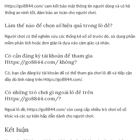
Https://go8844.com/ cam kết bảo mật thông tin người dùng và có hệ
thống an ninh tốt, đảm bảo an toàn cho người chơi.
Làm thế nào để chọn số hiệu quả trong lô đề?
Người chơi có thể nghiên cứu các thống kê xổ số trước đó, sử dụng phần
mềm phân tích hoặc đơn giản là dựa vào cảm giác cá nhân.
Có cần đăng ký tài khoản để tham gia
Https://go8844.com/ không?
Có, bạn cần đăng ký tài khoản để có thể tham gia chơi lô đề và tiếp cận
đầy đủ tính năng trên Https://go8844.com/.
Có những trò chơi gì ngoài lô đề trên
Https://go8844.com/?
Ngoài lô đề, Https://go8844.com/ còn cung cấp nhiều trò chơi xổ số
khác và các sự kiện hấp dẫn dành cho người chơi.
Kết luận