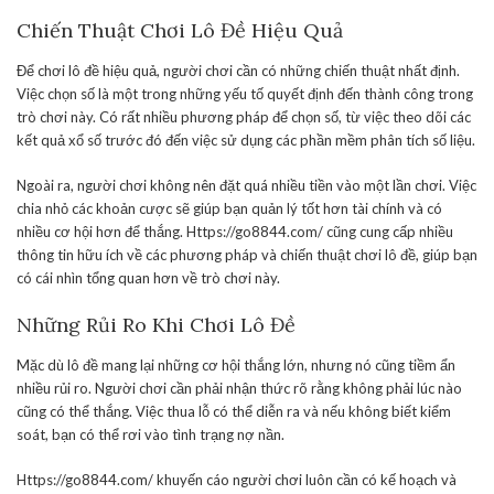
Chiến Thuật Chơi Lô Đề Hiệu Quả
Để chơi lô đề hiệu quả, người chơi cần có những chiến thuật nhất định.
Việc chọn số là một trong những yếu tố quyết định đến thành công trong
trò chơi này. Có rất nhiều phương pháp để chọn số, từ việc theo dõi các
kết quả xổ số trước đó đến việc sử dụng các phần mềm phân tích số liệu.
Ngoài ra, người chơi không nên đặt quá nhiều tiền vào một lần chơi. Việc
chia nhỏ các khoản cược sẽ giúp bạn quản lý tốt hơn tài chính và có
nhiều cơ hội hơn để thắng. Https://go8844.com/ cũng cung cấp nhiều
thông tin hữu ích về các phương pháp và chiến thuật chơi lô đề, giúp bạn
có cái nhìn tổng quan hơn về trò chơi này.
Những Rủi Ro Khi Chơi Lô Đề
Mặc dù lô đề mang lại những cơ hội thắng lớn, nhưng nó cũng tiềm ẩn
nhiều rủi ro. Người chơi cần phải nhận thức rõ rằng không phải lúc nào
cũng có thể thắng. Việc thua lỗ có thể diễn ra và nếu không biết kiểm
soát, bạn có thể rơi vào tình trạng nợ nần.
Https://go8844.com/ khuyến cáo người chơi luôn cần có kế hoạch và