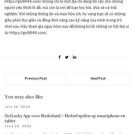
Https://go8844.com/ không chỉ là một địa chỉ đáng tin cậy cho những
người yêu thích lô đề, mà còn là nơi để bạn học hỏi, chia sẻ và trải
nghiệm. Với những thông tin và mẹo hữu ích, hy vọng bạn sẽ có những
giây phút thư giãn và đồng thời nâng cao kỹ năng của mình trong trò
chơi này. Hãy tham gia ngay hôm nay để không bỏ lỡ những cơ hội thú vị
từ Https://go8844.com/.
Previous Post
Next Post
You may also like
July 16, 2026
GetLucky App voor Nederland – Mobiel spelen op smartphone en
tablet
June 26, 2026