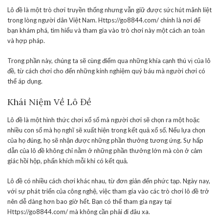
Lô đề là một trò chơi truyền thống nhưng vẫn giữ được sức hút mãnh liệt
trong lòng người dân Việt Nam. Https://go8844.com/ chính là nơi để
bạn khám phá, tìm hiểu và tham gia vào trò chơi này một cách an toàn
và hợp pháp.
Trong phần này, chúng ta sẽ cùng điểm qua những khía cạnh thú vị của lô
đề, từ cách chơi cho đến những kinh nghiệm quý báu mà người chơi có
thể áp dụng.
Khái Niệm Về Lô Đề
Lô đề là một hình thức chơi xổ số mà người chơi sẽ chọn ra một hoặc
nhiều con số mà họ nghĩ sẽ xuất hiện trong kết quả xổ số. Nếu lựa chọn
của họ đúng, họ sẽ nhận được những phần thưởng tương ứng. Sự hấp
dẫn của lô đề không chỉ nằm ở những phần thưởng lớn mà còn ở cảm
giác hồi hộp, phấn khích mỗi khi có kết quả.
Lô đề có nhiều cách chơi khác nhau, từ đơn giản đến phức tạp. Ngày nay,
với sự phát triển của công nghệ, việc tham gia vào các trò chơi lô đề trở
nên dễ dàng hơn bao giờ hết. Bạn có thể tham gia ngay tại
Https://go8844.com/ mà không cần phải đi đâu xa.