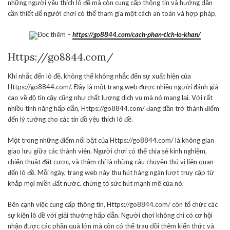
những người yêu thích lô đề mà còn cung cấp thông tin và hướng dẫn
cần thiết để người chơi có thể tham gia một cách an toàn và hợp pháp.
Đọc thêm –
https://go8844.com/cach-phan-tich-lo-khan/
Https://go8844.com/
Khi nhắc đến lô đề, không thể không nhắc đến sự xuất hiện của
Https://go8844.com/. Đây là một trang web được nhiều người đánh giá
cao về độ tin cậy cũng như chất lượng dịch vụ mà nó mang lại. Với rất
nhiều tính năng hấp dẫn, Https://go8844.com/ đang dần trở thành điểm
đến lý tưởng cho các tín đồ yêu thích lô đề.
Một trong những điểm nổi bật của Https://go8844.com/ là không gian
giao lưu giữa các thành viên. Người chơi có thể chia sẻ kinh nghiệm,
chiến thuật đặt cược, và thậm chí là những câu chuyện thú vị liên quan
đến lô đề. Mỗi ngày, trang web này thu hút hàng ngàn lượt truy cập từ
khắp mọi miền đất nước, chứng tỏ sức hút mạnh mẽ của nó.
Bên cạnh việc cung cấp thông tin, Https://go8844.com/ còn tổ chức các
sự kiện lô đề với giải thưởng hấp dẫn. Người chơi không chỉ có cơ hội
nhận được các phần quà lớn mà còn có thể trau dồi thêm kiến thức và