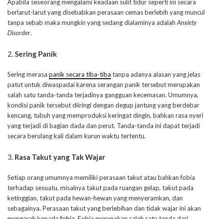
Apabila seseorang mengalami keadaan sulit tidur seperti ini secara
berlarut-larut yang disebabkan perasaan cemas berlebih yang muncul
tanpa sebab maka mungkin yang sedang dialaminya adalah
Anxiety
Disorder
.
2.
Sering Panik
Sering merasa
panik secara tiba-tiba
tanpa adanya alasan yang jelas
patut untuk diwaspadai karena serangan panik tersebut merupakan
salah satu tanda-tanda terjadinya gangguan kecemasan. Umumnya,
kondisi panik tersebut diiringi dengan degup jantung yang berdebar
kencang, tubuh yang memproduksi keringat dingin, bahkan rasa nyeri
yang terjadi di bagian dada dan perut. Tanda-tanda ini dapat terjadi
secara berulang kali dalam kurun waktu tertentu.
3.
Rasa Takut yang Tak Wajar
Setiap orang umumnya memiliki perasaan takut atau bahkan fobia
terhadap sesuatu, misalnya takut pada ruangan gelap, takut pada
ketinggian, takut pada hewan-hewan yang menyeramkan, dan
sebagainya. Perasaan takut yang berlebihan dan tidak wajar ini akan
mengarah kepada
fobia
. Fobia merupakan salah satu tanda dari