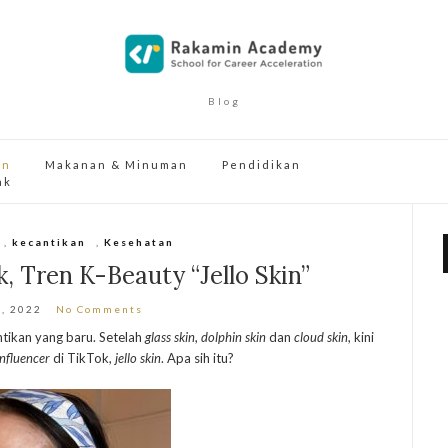
Blog
an
Makanan & Minuman
Pendidikan
ak
,
kecantikan
,
Kesehatan
k, Tren K-Beauty “Jello Skin”
6, 2022
No Comments
ntikan yang baru. Setelah
glass skin
,
dolphin skin
dan
cloud skin
, kini
influencer
di TikTok,
jello skin
. Apa sih itu?