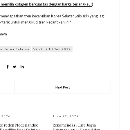
k memilih kolagen berkualitas dengan harga terjangkau!
)
uk mendapatkan tren kecantikan Korea Selatan
jello skin
yang lagi
ertarik untuk mengikuti tren kecantikan ini?
hava
an Korea Selatan
Viral di TikTok 2022
Next Post
, 2026
June 22, 2024
e reden Nederlandse
Rekomendasi Cafe Jogja