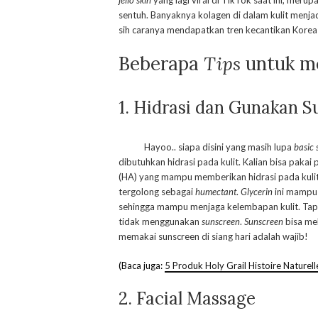
jello skin
yang lagi viral di TikTok saat ini, merupa
sentuh. Banyaknya kolagen di dalam kulit menja
sih caranya mendapatkan tren kecantikan Korea Se
Beberapa
Tips
untuk me
1. Hidrasi dan Gunakan S
Hayoo.. siapa disini yang masih lupa
basic 
dibutuhkan hidrasi pada kulit. Kalian bisa paka
(HA) yang mampu memberikan hidrasi pada kulit.
tergolong sebagai
humectant
.
Glycerin
ini mampu 
sehingga mampu menjaga kelembapan kulit. Tapi,
tidak menggunakan
sunscreen
.
Sunscreen
bisa mel
memakai sunscreen di siang hari adalah wajib!
(Baca juga:
5 Produk Holy Grail Histoire Naturell
2. Facial Massage