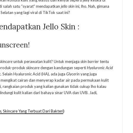
kan kondisi kulit yang elastis dan kenyal seperti jelly ketika di
di salah satu “syarat” mendapatkan
jello skin
ini, lho. Nah, gimana
latan yang lagi viral di TikTok saat ini?
ndapatkan Jello Skin :
unscreen!
skincare
untuk perawatan kulit? Untuk menjaga
skin barrier
tentu
i produk-produk
skincare
dengan kandungan seperti
Hyaluronic Acid
 Selain Hyaluronic Acid (HA), ada juga
Glycerin
yang juga
mengikat cairan dan menyerap kadar air pada permukaan kulit
 rangkaian produk yang kalian gunakan tidak cukup lho kalau
indungi kulit kalian dari bahaya sinar UVA dan UVB. Jadi,
e, Skincare Yang Terbuat Dari Bakteri
)