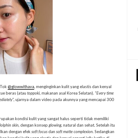
ikTok
@glowwithava
, menginginkan kulit yang elastis dan kenyal
 kue beras (atau
toppoki
, makanan asal Korea Selatan). “
Every time
ediately
“, ujarnya dalam video pada akunnya yang mencapai 300
upakan kondisi kulit yang sangat halus seperti tidak memiliki
dolphin skin
, dengan konsep
glowing
, natural dan sehat. Setelah itu
ilkan dengan efek
soft focus
dan
soft matte complexion
. Sedangkan