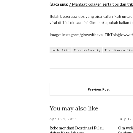
(Baca juga:
7 Manfaat Kolagen serta tips dan tri
Itulah beberapa tips yang bisa kalian ikuti unt
viral di TikTok saat ini. Gimana? apakah kalian t
Image: Instagram/glowwithava, TikTok/glowwit
Jello Skin
Tren K-Beauty
Tren Kecantik
Previous Post
You may also like
April 24, 2021
July 12
Rekomendasi Destinasi Pulau
Om welk