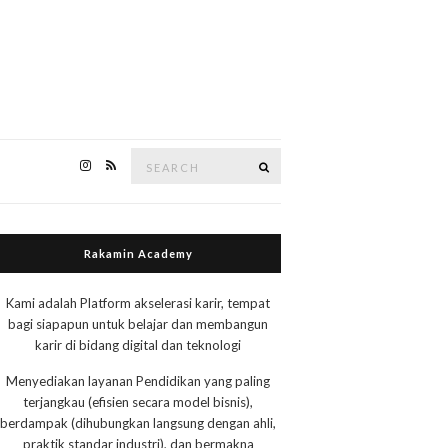
Search
Search
for:
Rakamin Academy
Kami adalah Platform akselerasi karir, tempat
bagi siapapun untuk belajar dan membangun
karir di bidang digital dan teknologi
Menyediakan layanan Pendidikan yang paling
terjangkau (efisien secara model bisnis),
berdampak (dihubungkan langsung dengan ahli,
praktik standar industri), dan bermakna