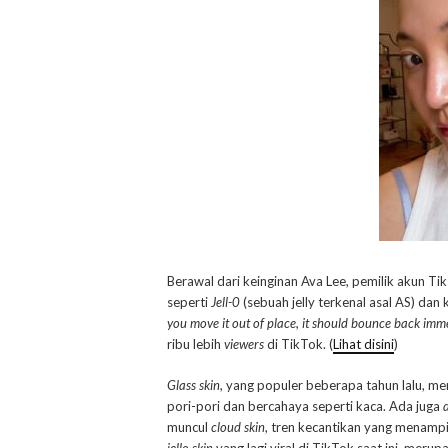
Berawal dari keinginan Ava Lee, pemilik akun T
seperti
Jell-0
(sebuah jelly terkenal asal AS) dan
you move it out of place, it should bounce back imm
ribu lebih
viewers
di TikTok. (
Lihat disini
)
Glass skin
, yang populer beberapa tahun lalu, mer
pori-pori dan bercahaya seperti kaca. Ada juga
muncul
cloud skin
, tren kecantikan yang menamp