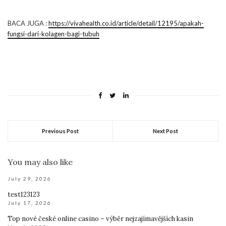
BACA JUGA :
https://vivahealth.co.id/article/detail/12195/apakah-
fungsi-dari-kolagen-bagi-tubuh
Previous Post
Next Post
You may also like
July 29, 2026
test123123
July 17, 2026
Top nové české online casino – výběr nejzajímavějších kasin