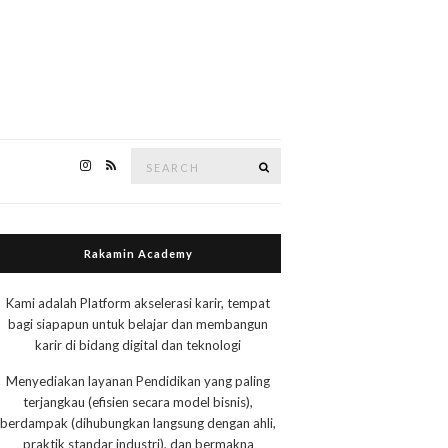
Search
Search
for:
Rakamin Academy
Kami adalah Platform akselerasi karir, tempat
bagi siapapun untuk belajar dan membangun
karir di bidang digital dan teknologi
Menyediakan layanan Pendidikan yang paling
terjangkau (efisien secara model bisnis),
berdampak (dihubungkan langsung dengan ahli,
praktik standar industri), dan bermakna