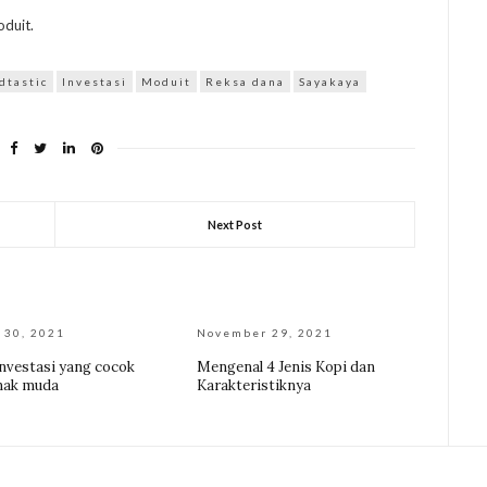
oduit.
dtastic
Investasi
Moduit
Reksa dana
Sayakaya
Next Post
 30, 2021
November 29, 2021
investasi yang cocok
Mengenal 4 Jenis Kopi dan
nak muda
Karakteristiknya