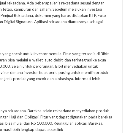
njual reksadana. Ada beberapa jenis reksadana sesuai dengan
an tetap, campuran dan saham. Sebelum melalukan investasi
n Penjual Reksadana, dokumen yang harus disiapkan KTP, Foto
n Digital Signature. Aplikasi reksadana diantaranya sebagai
a yang cocok untuk investor pemula. Fitur yang tersedia di Bibit
n bisa melalui e-wallet, auto debit, dan terintegrasi ke akun
100.000. Selain untuk perorangan, Bibit menyediakan untuk
 Advisor dimana investor tidak perlu pusing untuk memilih produk
n jenis produk yang cocok dan alokasinya. Informasi lebih
atunya reksadana. Bareksa selain reksadana menyediakan produk
ungan Haji dan Obligasi. Fitur yang dapat digunakan pada bareksa
i bisa mulai dari Rp 100.000. Keunggulan aplikasi Bareksa,
ormasi lebih lengkap dapat akses link