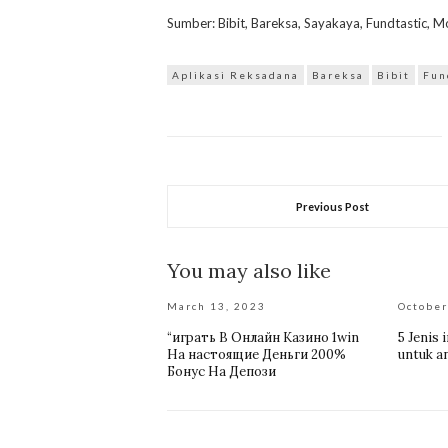
Sumber: Bibit, Bareksa, Sayakaya, Fundtastic, M
Aplikasi Reksadana
Bareksa
Bibit
Fun
Previous Post
You may also like
March 13, 2023
October
“играть В Онлайн Казино 1win
5 Jenis 
На настоящие Деньги 200%
untuk a
Бонус На Депози