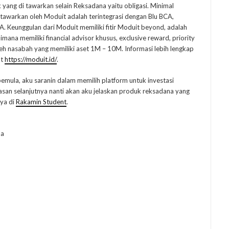
ang di tawarkan selain Reksadana yaitu obligasi. Minimal
itawarkan oleh Moduit adalah terintegrasi dengan Blu BCA,
A. Keunggulan dari Moduit memiliki fitir Moduit beyond, adalah
mana memiliki financial advisor khusus, exclusive reward, priority
leh nasabah yang memiliki aset 1M – 10M. Informasi lebih lengkap
ut
https://moduit.id/
.
emula, aku saranin dalam memilih platform untuk investasi
san selanjutnya nanti akan aku jelaskan produk reksadana yang
 ya di
Rakamin Student
.
na