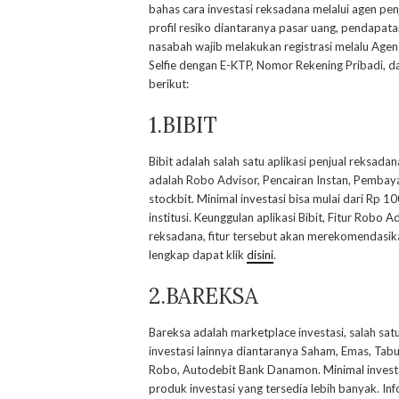
bahas cara investasi reksadana melalui agen pe
profil resiko diantaranya pasar uang, pendapat
nasabah wajib melakukan registrasi melalu Age
Selfie dengan E-KTP, Nomor Rekening Pribadi, da
berikut:
1.BIBIT
Bibit adalah salah satu aplikasi penjual reksadan
adalah Robo Advisor, Pencairan Instan, Pembayara
stockbit. Minimal investasi bisa mulai dari Rp 
institusi. Keunggulan aplikasi Bibit, Fitur Robo
reksadana, fitur tersebut akan merekomendasika
lengkap dapat klik
disini
.
2.BAREKSA
Bareksa adalah marketplace investasi, salah s
investasi lainnya diantaranya Saham, Emas, Tab
Robo, Autodebit Bank Danamon. Minimal investas
produk investasi yang tersedia lebih banyak. Inf