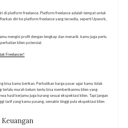
i di platform freelance. Platform freelance adalah tempat untuk
rkan diri ke platform freelance yang tersedia, seperti Upwork,
kamu mengisi profil dengan lengkap dan menarik. kamu juga perlu
erhatian klien potensial.
tuk Freelancer!
g bisa kamu berikan. Perhatikan harga pasar agar kamu tidak
ng terlalu murah belum tentu bisa memberikanmu klien yang
 hasil kerjamu juga kurang sesuai ekspektasi klien. Tapi jangan
ggi tarif yang kamu pasang, semakin tinggi pula ekspektasi klien
n Keuangan