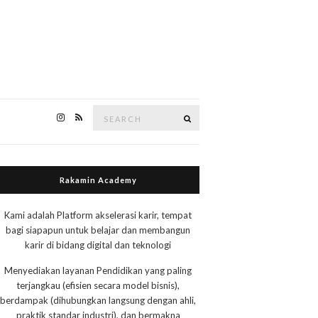
Search
Search
for:
Rakamin Academy
Kami adalah Platform akselerasi karir, tempat
bagi siapapun untuk belajar dan membangun
karir di bidang digital dan teknologi
Menyediakan layanan Pendidikan yang paling
terjangkau (efisien secara model bisnis),
berdampak (dihubungkan langsung dengan ahli,
praktik standar industri), dan bermakna