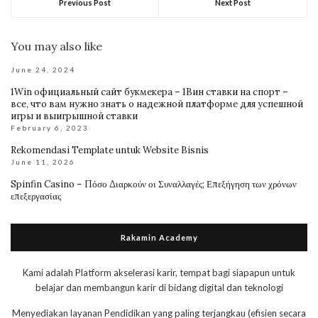
Previous Post
Next Post
You may also like
June 24, 2024
1Win официальный сайт букмекера – 1Вин ставки на спорт –
все, что вам нужно знать о надежной платформе для успешной
игры и выигрышной ставки
February 6, 2023
Rekomendasi Template untuk Website Bisnis
June 11, 2026
Spinfin Casino – Πόσο Διαρκούν οι Συναλλαγές; Επεξήγηση των χρόνων
επεξεργασίας
Rakamin Academy
Kami adalah Platform akselerasi karir, tempat bagi siapapun untuk
belajar dan membangun karir di bidang digital dan teknologi
Menyediakan layanan Pendidikan yang paling terjangkau (efisien secara