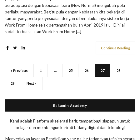
beradaptasi dengan kebiasaan baru (New Normal) mengubah pola
perilaku masyarakat. Begitu pula dengan kebiasaan kita bekerja di
kantor yang perlu penyesuaian dengan diberlakukannya sistem kerja
Work From Home sejak pertengahan bulan April 2019 lalu. Dinilai
sudah terbiasa akan Work From Home […]
Continue Reading
« Previous
1
…
25
26
27
28
29
Next »
Rakamin Academy
Kami adalah Platform akselerasi karir, tempat bagi siapapun untuk
belajar dan membangun karir di bidang digital dan teknologi
Menyediakan layanan Pendidikan yang paling terjangkau (efisien secara