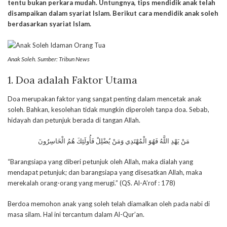
tentu bukan perkara mudah. Untungnya, tips mendidik anak telah
disampaikan dalam syariat Islam. Berikut cara mendidik anak soleh
berdasarkan syariat Islam.
Anak Soleh. Sumber: Tribun News
1. Doa adalah Faktor Utama
Doa merupakan faktor yang sangat penting dalam mencetak anak
soleh. Bahkan, kesolehan tidak mungkin diperoleh tanpa doa. Sebab,
hidayah dan petunjuk berada di tangan Allah.
مَنْ يَهْدِ اللَّهُ فَهُوَ الْمُهْتَدِي وَمَنْ يُضْلِلْ فَأُولَئِكَ هُمُ الْخَاسِرُونَ
“Barangsiapa yang diberi petunjuk oleh Allah, maka dialah yang
mendapat petunjuk; dan barangsiapa yang disesatkan Allah, maka
merekalah orang-orang yang merugi.” (QS. Al-A’rof : 178)
Berdoa memohon anak yang soleh telah diamalkan oleh pada nabi di
masa silam. Hal ini tercantum dalam Al-Qur’an.