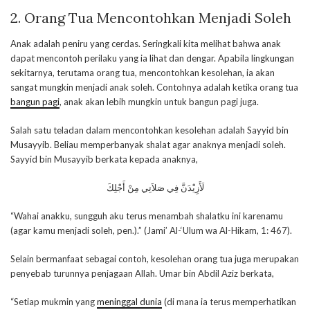
2. Orang Tua Mencontohkan Menjadi Soleh
Anak adalah peniru yang cerdas. Seringkali kita melihat bahwa anak
dapat mencontoh perilaku yang ia lihat dan dengar. Apabila lingkungan
sekitarnya, terutama orang tua, mencontohkan kesolehan, ia akan
sangat mungkin menjadi anak soleh. Contohnya adalah ketika orang tua
bangun pagi
, anak akan lebih mungkin untuk bangun pagi juga.
Salah satu teladan dalam mencontohkan kesolehan adalah Sayyid bin
Musayyib. Beliau memperbanyak shalat agar anaknya menjadi soleh.
Sayyid bin Musayyib berkata kepada anaknya,
لَأَزِيْدَنَّ فِي صَلاَتِي مِنْ أَجْلِكَ
“Wahai anakku, sungguh aku terus menambah shalatku ini karenamu
(agar kamu menjadi soleh, pen.).” (Jami’ Al-‘Ulum wa Al-Hikam, 1: 467).
Selain bermanfaat sebagai contoh, kesolehan orang tua juga merupakan
penyebab turunnya penjagaan Allah. Umar bin Abdil Aziz berkata,
“Setiap mukmin yang
meninggal dunia
(di mana ia terus memperhatikan