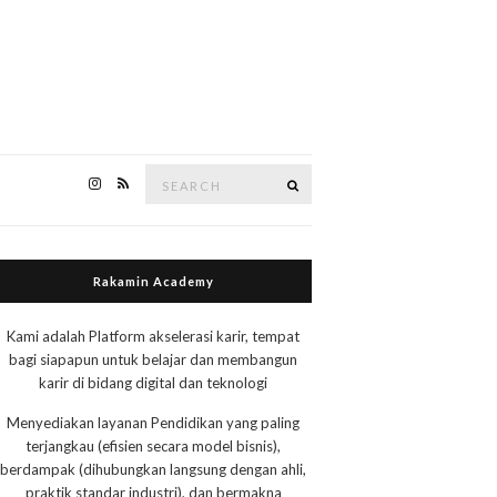
Search
Search
for:
Rakamin Academy
Kami adalah Platform akselerasi karir, tempat
bagi siapapun untuk belajar dan membangun
karir di bidang digital dan teknologi
Menyediakan layanan Pendidikan yang paling
terjangkau (efisien secara model bisnis),
berdampak (dihubungkan langsung dengan ahli,
praktik standar industri), dan bermakna