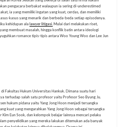
jarah Korea Selatan yang bekerja di salah satu firma hukum
an pengacara berbakat walaupun ia sering di-underestimed
akat, ia yang memiliki ingatan yang kuat, cerdas, dan memiliki
 kasus-kasus yang menarik dan berbeda-beda setiap episodenya.
-liku kehidupan ala
lawyer litigasi.
Mulai dari melakukan riset,
ng membuat masalah, hingga konflik batin antara ideologi
enyuguhkan romance tipis-tipis antara Woo Young Woo dan Lee Jun
 di Fakultas Hukum Universitas Hankuk. Dimana suatu hari
 terhadap salah satu profesor yaitu Profesor Seo Byung Ju.
sen hukum pidana yaitu Yang Jong Hoon menjadi tersangka
yang kuat yang mengarahkan Yang Jong Hoon sebagai tersangka
r Kim Eun Sook, dan kelompok belajar lainnya mencari pelaku
lam penyelidikan yang mereka lakukan ditemukan ada banyak
p dan kejahatan lainnya dibelakangnya. Drama ini