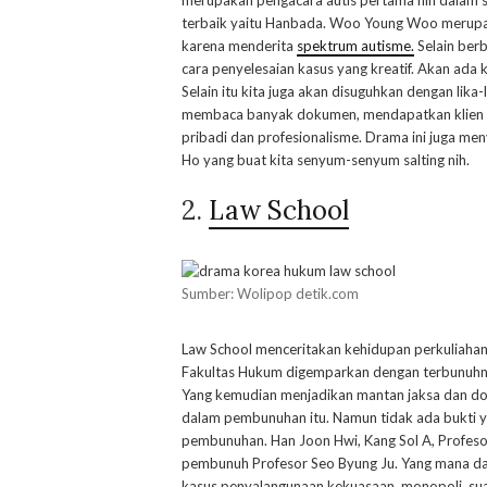
merupakan pengacara autis pertama nih dalam se
terbaik yaitu Hanbada. Woo Young Woo merupak
karena menderita
spektrum autisme.
Selain berb
cara penyelesaian kasus yang kreatif. Akan ada
Selain itu kita juga akan disuguhkan dengan lika
membaca banyak dokumen, mendapatkan klien ya
pribadi dan profesionalisme. Drama ini juga m
Ho yang buat kita senyum-senyum salting nih.
2.
Law School
Sumber: Wolipop detik.com
Law School menceritakan kehidupan perkuliahan
Fakultas Hukum digemparkan dengan terbunuhnya
Yang kemudian menjadikan mantan jaksa dan do
dalam pembunuhan itu. Namun tidak ada bukti 
pembunuhan. Han Joon Hwi, Kang Sol A, Profeso
pembunuh Profesor Seo Byung Ju. Yang mana da
kasus penyalangunaan kekuasaan, monopoli, sua