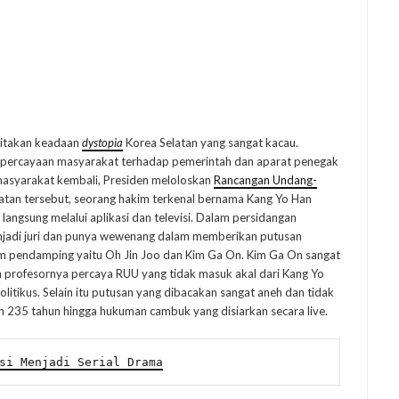
ritakan keadaan
dystopia
Korea Selatan yang sangat kacau.
epercayaan masyarakat terhadap pemerintah dan aparat penegak
syarakat kembali, Presiden meloloskan
Rancangan Undang-
yatan tersebut, seorang hakim terkenal bernama Kang Yo Han
angsung melalui aplikasi dan televisi. Dalam persidangan
enjadi juri dan punya wewenang dalam memberikan putusan
im pendamping yaitu Oh Jin Joo dan Kim Ga On. Kim Ga On sangat
n profesornya percaya RUU yang tidak masuk akal dari Kang Yo
olitikus. Selain itu putusan yang dibacakan sangat aneh dan tidak
an 235 tahun hingga hukuman cambuk yang disiarkan secara live.
si Menjadi Serial Drama