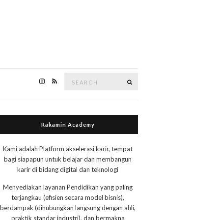
Search
Search
for:
Rakamin Academy
Kami adalah Platform akselerasi karir, tempat
bagi siapapun untuk belajar dan membangun
karir di bidang digital dan teknologi
Menyediakan layanan Pendidikan yang paling
terjangkau (efisien secara model bisnis),
berdampak (dihubungkan langsung dengan ahli,
praktik standar industri), dan bermakna