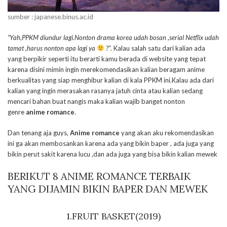
sumber : japanese.binus.ac.id
“Yah,PPKM diundur lagi.Nonton drama korea udah bosan ,serial Netflix udah
tamat ,harus nonton apa lagi ya
?”
. Kalau salah satu dari kalian ada
yang berpikir seperti itu berarti kamu berada di website yang tepat
karena disini mimin ingin merekomendasikan kalian beragam anime
berkualitas yang siap menghibur kalian di kala PPKM ini.Kalau ada dari
kalian yang ingin merasakan rasanya jatuh cinta atau kalian sedang
mencari bahan buat nangis maka kalian wajib banget nonton
genre
anime romance
.
Dan tenang aja guys,
Anime romance
yang akan aku rekomendasikan
ini ga akan membosankan karena ada yang bikin baper , ada juga yang
bikin perut sakit karena lucu ,dan ada juga yang bisa bikin kalian mewek
BERIKUT 8 ANIME ROMANCE TERBAIK
YANG DIJAMIN BIKIN BAPER DAN MEWEK
1.
FRUIT BASKET
(2019)