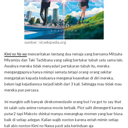
sumber : id.wikipedia.org
Kimi no Na wa
menceritakan tentang dua remaja yang bernama Mitsuha
Miyamizu dan Taki Tachibana yang saling bertukar tubuh satu sama lain.
Awalnya mereka tidak menyadari pertukaran tubuh itu, mereka
menganggapnya hanya mimpi semata.tetapi orang-orang sekitar
mengatakan kepada keduanya mengenai keanehan di diri mereka,
belum lagi kejadiannya terjadi lebih dari 3 kali. Sehingga mau tidak mau
mereka pun percaya.
Ini mungkin udh banyak direkomendasiin orang but i’ve got to say that
ini salah satu anime romance movie terbaik. Plot sulit dimengerti karena
putar2 tapi Makoto shinkai mampu menangkap momen yang luar biasa
baik di setiap adegan. Kalian wajib nonton karena entah mimin setiap
kali abis nonton Kimi no Nawa pasti ada kerinduan aja