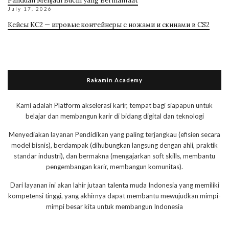
Panduan Menjadi Bucin yang Bermanfaat
July 17, 2026
Кейсы КС2 — игровые контейнеры с ножами и скинами в CS2
Rakamin Academy
Kami adalah Platform akselerasi karir, tempat bagi siapapun untuk
belajar dan membangun karir di bidang digital dan teknologi
Menyediakan layanan Pendidikan yang paling terjangkau (efisien secara
model bisnis), berdampak (dihubungkan langsung dengan ahli, praktik
standar industri), dan bermakna (mengajarkan soft skills, membantu
pengembangan karir, membangun komunitas).
Dari layanan ini akan lahir jutaan talenta muda Indonesia yang memiliki
kompetensi tinggi, yang akhirnya dapat membantu mewujudkan mimpi-
mimpi besar kita untuk membangun Indonesia