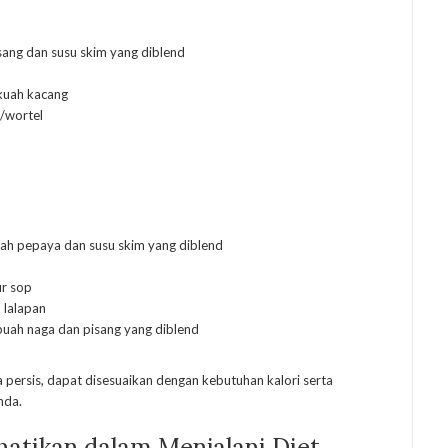
ang dan susu skim yang diblend
 kuah kacang
s/wortel
ah pepaya dan susu skim yang diblend
ur sop
 lalapan
buah naga dan pisang yang diblend
 persis, dapat disesuaikan dengan kebutuhan kalori serta
nda.
hatikan dalam Menjalani Diet