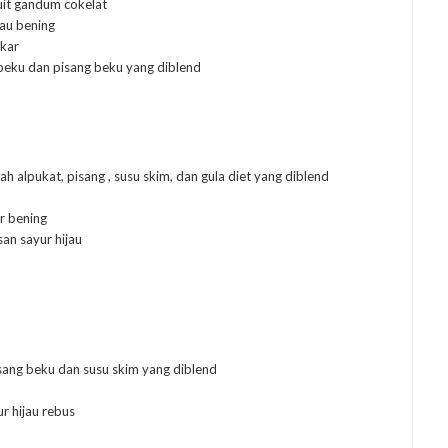
kuit gandum cokelat
jau bening
akar
beku dan pisang beku yang diblend
alpukat, pisang , susu skim, dan gula diet yang diblend
r bening
an sayur hijau
ang beku dan susu skim yang diblend
r hijau rebus