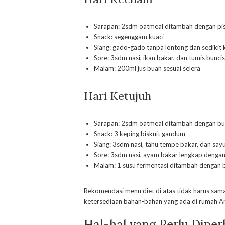
Sarapan: 2sdm oatmeal
ditambah dengan pis
Snack: segenggam kuaci
Siang: gado-gado tanpa lontong dan sedikit
Sore: 3sdm nasi, ikan bakar, dan tumis bunci
Malam: 200ml jus buah sesuai selera
Hari Ketujuh
Sarapan: 2sdm oatmeal ditambah dengan bu
Snack: 3 keping biskuit gandum
Siang: 3sdm nasi, tahu tempe bakar, dan say
Sore: 3sdm nasi, ayam bakar lengkap dengan
Malam: 1 susu fermentasi ditambah dengan 
Rekomendasi menu diet di atas tidak harus sama
ketersediaan bahan-bahan yang ada di rumah A
Hal-hal yang Perlu Diper