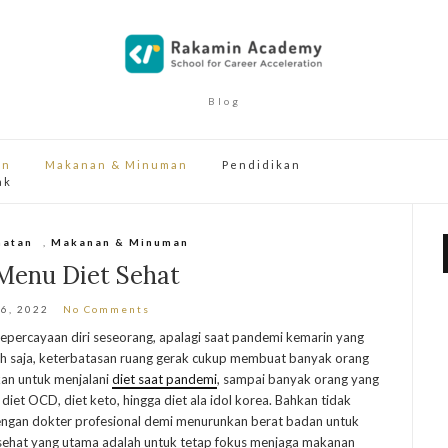
Blog
an
Makanan & Minuman
Pendidikan
ak
hatan
,
Makanan & Minuman
 Menu Diet Sehat
 6, 2022
No Comments
epercayaan diri seseorang, apalagi saat pandemi kemarin yang
h saja, keterbatasan ruang gerak cukup membuat banyak orang
an untuk menjalani
diet saat pandemi
, sampai banyak orang yang
 diet OCD, diet keto, hingga diet ala idol korea. Bahkan tidak
engan dokter profesional demi menurunkan berat badan untuk
t sehat yang utama adalah untuk tetap fokus menjaga makanan