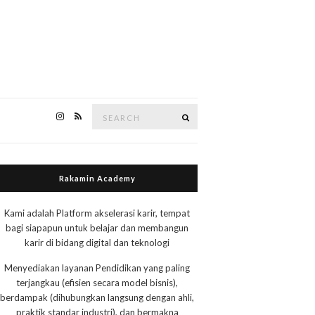
Search
Search
for:
Rakamin Academy
Kami adalah Platform akselerasi karir, tempat
bagi siapapun untuk belajar dan membangun
karir di bidang digital dan teknologi
Menyediakan layanan Pendidikan yang paling
terjangkau (efisien secara model bisnis),
berdampak (dihubungkan langsung dengan ahli,
praktik standar industri), dan bermakna