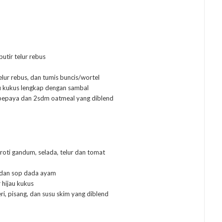
utir telur rebus
elur rebus, dan tumis buncis/wortel
jau kukus lengkap dengan sambal
pepaya dan 2sdm oatmeal yang diblend
 roti gandum, selada, telur dan tomat
, dan sop dada ayam
 hijau kukus
, pisang, dan susu skim yang diblend