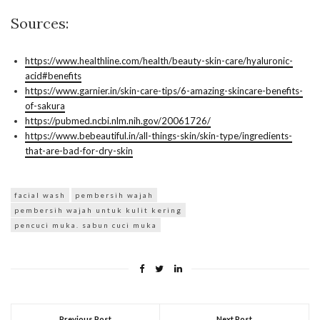
Sources:
https://www.healthline.com/health/beauty-skin-care/hyaluronic-
acid#benefits
https://www.garnier.in/skin-care-tips/6-amazing-skincare-benefits-
of-sakura
https://pubmed.ncbi.nlm.nih.gov/20061726/
https://www.bebeautiful.in/all-things-skin/skin-type/ingredients-
that-are-bad-for-dry-skin
facial wash
pembersih wajah
pembersih wajah untuk kulit kering
pencuci muka. sabun cuci muka
Previous Post
Next Post