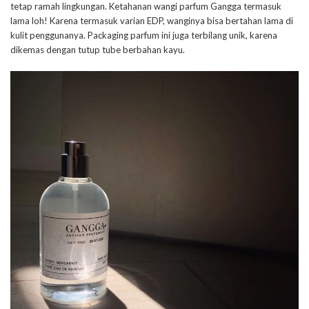
tetap ramah lingkungan. Ketahanan wangi parfum Gangga termasuk
lama loh! Karena termasuk varian EDP, wanginya bisa bertahan lama di
kulit penggunanya. Packaging parfum ini juga terbilang unik, karena
dikemas dengan tutup tube berbahan kayu.